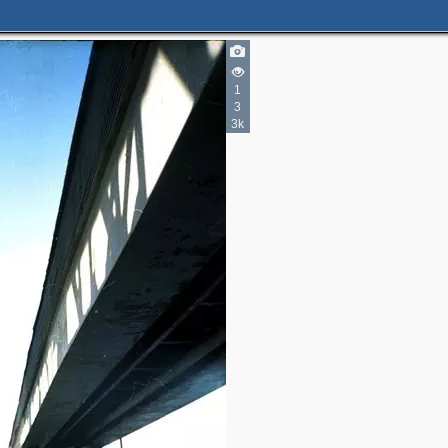
1
3
3k