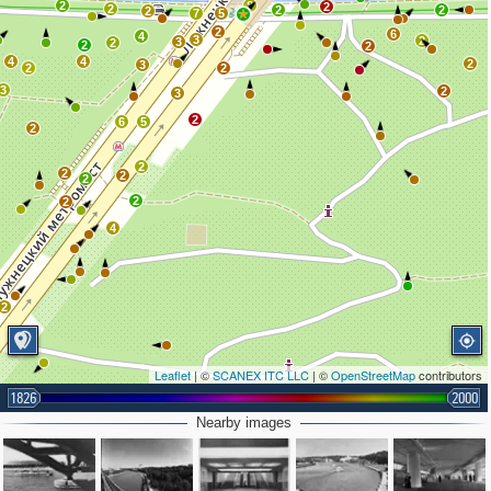
2
8
2
2
2
2
2
7
5
2
6
4
3
2
3
2
2
2
4
4
2
3
2
2
3
2
3
2
6
5
2
2
2
2
2
2
2
4
2
Leaflet
| ©
SCANEX ITC LLC
| ©
OpenStreetMap
contributors
1826
2000
Nearby images