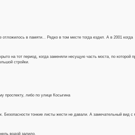
отложилось в памяти... Редко в том месте тогда ездил. А в 2001 когда
рыто на тот период, когда заменяли несущую часть моста, по которой 
ольшой стройки.
у проспекту, либо по улице Косыгина
х. Безопасности тонкие листы жести не давали. А замечательный вид с 
ннель водой залило.