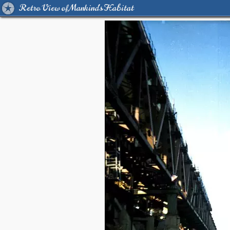
Retro View of Mankind's Habitat