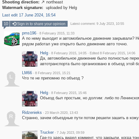
Shooting direction:
northeast

Watermark signature:
uploaded by Helg
Last edit 17 June 2024, 16:54
10
Sign in to share your opinion
Latest comment: 9 July 2023, 10:55
pms196
·
8 February 2015, 11:33
А по нему выходит и автомобильное движение закрывали? Не 
рядом работал уже открыто было движение авто точно.
Helg
·
·
8 February 2015, 14:05
Edited 8 February 2015, 14:06
Да, автомобильное движение было полностью перек
автотранспорта было организовано в объезд этой б
LM66
·
8 February 2015, 15:21
L
Что те не припомню по объезд ?
Helg
·
8 February 2015, 15:46
Объезд был простым, но долгим: либо по Ленинском
Ridzenieks
·
23 March 2020, 13:43
R
Странно, зачем объездные пути потом решили зашить в кожу
Trucker
·
7 July 2023, 09:59
Где-то здесь видел коммент, что закрыли, когда то