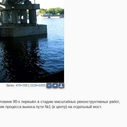
2
3
3
2
Sizes:
470×700
|
2218×3303
W
4
оловине 90-х перешёл в стадию масштабных реконструктивных работ,
е процесса выноса пути №1 (в центр) на отдельный мост.