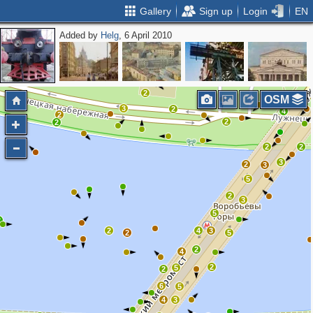
Gallery
Sign up
Login
EN
Added by
Helg
, 6 April 2010
3
3
2
OSM
3
2
4
2
2
2
2
2
3
2
3
5
2
3
5
2
2
4
3
2
5
2
4
2
5
2
6
5
4
3