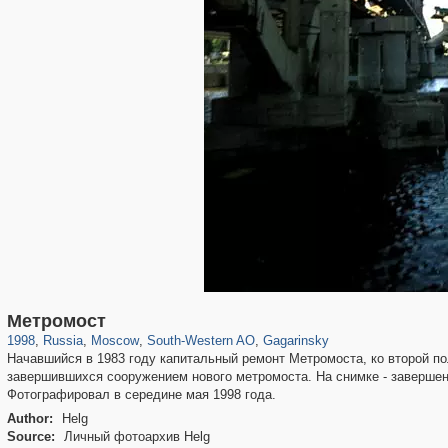
319,779
1,406,194
8,286
12,410
29,243
76
3,868
20
Метромост
1998
,
Russia
,
Moscow
,
South-Western AO
,
Gagarinsky
Начавшийся в 1983 году капитальный ремонт Метромоста, ко второй п
завершившихся сооружением нового метромоста. На снимке - завершени
Фотографировал в середине мая 1998 года.
Author:
Helg
Source:
Личный фотоархив Helg