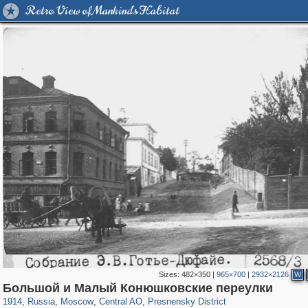
Retro View of Mankind's Habitat
Sizes:
482×350
|
965×700
|
2932×2126
W
319,780
1,406,277
159,978
8,286
29,243
5,916
13,344
396
Большой и Малый Конюшковские переулки
1914
,
Russia
,
Moscow
,
Central AO
,
Presnensky District