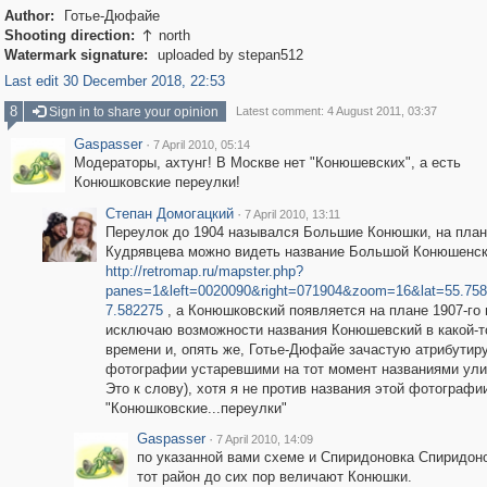
Author:
Готье-Дюфайе
Shooting direction:
north

Watermark signature:
uploaded by stepan512
Last edit 30 December 2018, 22:53
8
Sign in to share your opinion
Latest comment: 4 August 2011, 03:37
Gaspasser
·
7 April 2010, 05:14
Модераторы, ахтунг! В Москве нет "Конюшевских", а есть
Конюшковские переулки!
Степан Домогацкий
·
7 April 2010, 13:11
Переулок до 1904 назывался Большие Конюшки, на план
Кудрявцева можно видеть название Большой Конюшенс
http://retromap.ru/mapster.php?
panes=1&left=0020090&right=071904&zoom=16&lat=55.75
7.582275
, а Конюшковский появляется на плане 1907-го 
исключаю возможности названия Конюшевский в какой-т
времени и, опять же, Готье-Дюфайе зачастую атрибутир
фотографии устаревшими на тот момент названиями ули
Это к слову), хотя я не против названия этой фотографи
"Конюшковские...переулки"
Gaspasser
·
7 April 2010, 14:09
по указанной вами схеме и Спиридоновка Спиридон
тот район до сих пор величают Конюшки.