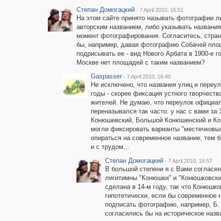
Степан Домогацкий
·
7 April 2010, 15:51
На этом сайте принято называть фотографии л
авторским названием, либо указывать названия
момент фотографирования. Согласитесь, стра
бы, например, давая фотографию Собачей пло
подрисывать ее - вид Нового Арбата в 1900-е г
Москве нет площадей с таким названием?
Gaspasser
·
7 April 2010, 16:40
Не исключено, что названия улиц и переул
годы - скорее фиксация устного творчеств
жителей. Не думаю, что переулок официа
переназывался так часто: у нас с вами за
Конюшевский, Большой Конюшенский и Кон
могли фиксировать варианты "местечковых
опираться на современное название, тем б
и с трудом...
Степан Домогацкий
·
7 April 2010, 16:57
В большой степени я с Вами согласен
лигитимны "Конюшки" и "Конюшковский
сделана в 14-м году, так что Конюшк
гипотетически, если бы современное
подписать фотографию, например, Б.
согласились бы на историческое назв