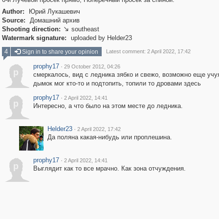
Author:
Юрий Лукашевич
Source:
Домашний архив
Shooting direction:
southeast

Watermark signature:
uploaded by Helder23
4
Sign in to share your opinion
Latest comment: 2 April 2022, 17:42
prophy17
·
29 October 2012, 04:26
p
смеркалось, вид с ледника зябко и свежо, возможно еще учу
дымок мог кто-то и подтопить, топили то дровами здесь
prophy17
·
2 April 2022, 14:41
p
Интересно, а что было на этом месте до ледника.
Helder23
·
2 April 2022, 17:42
Да поляна какая-нибудь или проплешина.
prophy17
·
2 April 2022, 14:41
p
Выглядит как то все мрачно. Как зона отчуждения.