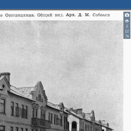
2
12
7k
2