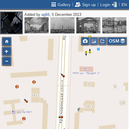
Gallery
Sign up
Login
EN
Added by
ag84
, 5 December 2013
2
OSM
2
3
2