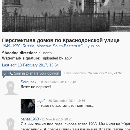
319,861
1,406,839
8,286
11,379
29,243
197
585
2
Перспектива домов по Краснодонской улице
1949
–
1950
,
Russia
,
Moscow
,
South-Eastern AO
,
Lyublino
Shooting direction:
north

Watermark signature:
uploaded by ag84
Last edit 13 February 2017, 13:34
6
Sign in to share your opinion
Latest comment: 24 January 2025, 21:32
Sergunek
·
30 December 2014, 17:40
S
Даже не верится!!!
ag84
·
30 December 2014, 19:36
я тоже не застал этот комплекс
panas1963
·
11 March 2015, 20:25
p
Я в них пожил пол года, скорее всего 1965. Мы жили на Жда
переселили. А потом гуляли там пацанами. Кстати, такие дом