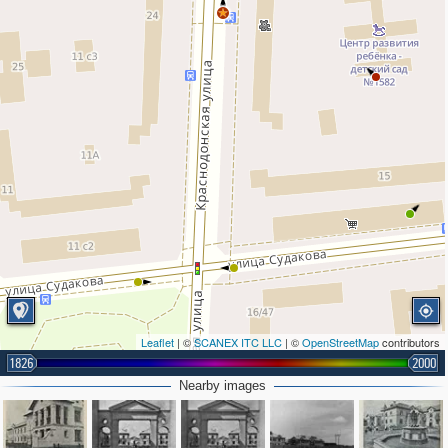
Leaflet
| ©
SCANEX ITC LLC
| ©
OpenStreetMap
contributors
1826
2000
Nearby images