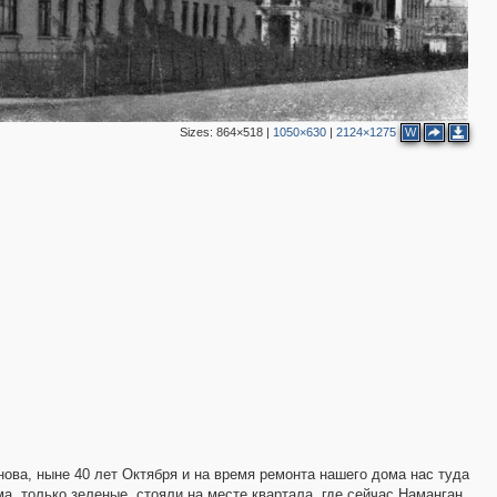
Sizes:
864×518
|
1050×630
|
2124×1275
W
нова, ныне 40 лет Октября и на время ремонта нашего дома нас туда
а, только зеленые, стояли на месте квартала, где сейчас Наманган.