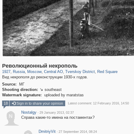
319,861
1,406,877
160,009
8,286
29,248
5,916
53,052
2,283
4,135
154
Революционный некрополь
1927
,
Russia
,
Moscow
,
Central AO
,
Tverskoy District
,
Red Square
Вид некрополя до реконструкции 1930-х годов.
Source:
МГ
Shooting direction:
southeast

Watermark signature:
uploaded by maratstas
18
Sign in to share your opinion
Latest comment: 12 February 2016, 14:50
Nostalgy
·
29 January 2013, 02:37
N
Справа какие-то имена на постаментах?
DmitriyVit
·
27 September 2014, 08:24