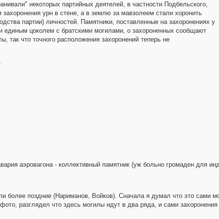
анивали" некоторых партийных деятелей, в частности Подбельского,
я захоронения урн в стене, а в землю за мавзолеем стали хоронить
дства партии) личностей. Памятники, поставленные на захоронениях у
ли единым цоколем с братскими могилами, о захороненных сообщают
ы, так что точного расположения захоронений теперь не
5
авария аэровагона - коллективный памятник (уж больно громаден для ин
ли более поздние (Нариманов, Войков). Сначала я думал что это сами м
 фото, разглядел что здесь могилы идут в два ряда, и сами захоронения 