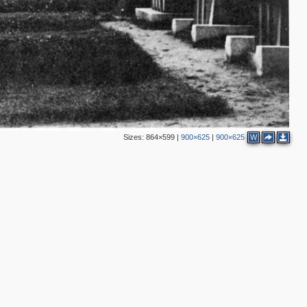
4
2
2
4
2
12
2
Sizes:
864×599
|
900×625
|
900×625
W
2
7
10
7
7
3
4
2