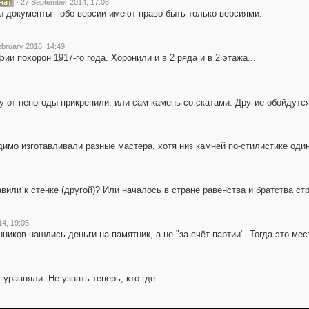
·
27 September 2014, 17:06
 документы - обе версии имеют право быть только версиями.
bruary 2016, 14:49
ии похорон 1917-го года. Хоронили и в 2 ряда и в 2 этажа...
 от непогоды прикрепили, или сам камень со скатами. Другие обойдутс
димо изготавливали разные мастера, хотя низ камней по-стилистике один
авили к стенке (другой)? Или началось в стране равенства и братства с
4, 19:05
ников нашлись деньги на памятник, а не "за счёт партии". Тогда это м
равняли. Не узнать теперь, кто где...