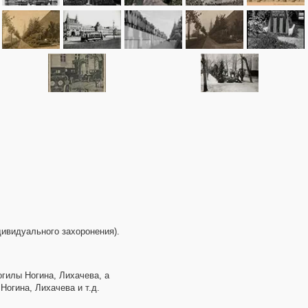
дивидуального захоронения).
огилы Ногина, Лихачева, а
Ногина, Лихачева и т.д.