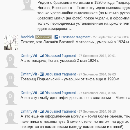
D
Рядом с братскими могилами в 1920-е годы "подхор
Ногина, Воровского... Позже эту идею сменила иде
только чрезвычайно выдающихся (по мнению руково
братских могил (на фото) позже убрали, и оформи
только периодически установленные на цоколе плит
идентифицировать.
Aachick
·
·
Discussed fragment
27 September 2014, 08:4
Похоже, что Лихачёв Василий Матвеевич, умерший в 1924-м.
DmitriyVit
·
·
Discussed fragment
27 September 2014, 09:01
D
А это товарищ Ногин, умерший 2 мая 1924 г.
DmitriyVit
·
·
Discussed fragment
27 September 2014, 09:03
D
Товарищ Подбельский - умерший от тифа еще в 1920-м
DmitriyVit
·
·
Discussed fragment
27 September 2014, 09:05
D
А вот эту глыбу идентифицировать не в состоянии... Может 
DmitriyVit
·
·
Discussed fragment
27 September 2014, 09:10
D
А это еще не оформленные могилы - то-ли более ранние, то-
памятники отнесены чуть ближе к стене, но потом, на других
находятся за памятниками (между памятниками и стеной).