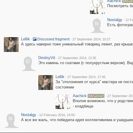
Aachick
Посмотреть бы
Nostalgy
·
12 Fe
N
Есть фотограф
Lellik
·
·
Discussed fragment
27 September 2014, 10:27
А здесь наверно тоже уникальный товарищ лежит, раз крышку
DmitriyVit
·
27 September 2014, 13:35
D
Это камень со скатами (с полукруглым верхом). Ви
Lellik
·
27 September 2014, 17:45
За "отклонения от курса" мастера не пост
состоянии
Aachick
·
27 September 201
Вполне возможно, что у родствен
- кладбище.
Nostalgy
·
12 February 2016, 14:50
N
А все же жаль, что победила идея коллективизма и ушедших у