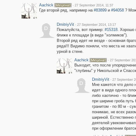
Aachick
·
27 September 2014, 11:37
Где второй ряд, например на
#83899
и
#94058
? Мож
DmitriyVit
·
27 September 2014, 13:17
D
Пожалуйста, вот пример:
#15318
. Хорошо 
ближе к площади (в виде "холмиков").
Второй ряд идет не везде - основная бра
ряда!!! Видимо поняли, что места не хва
урной в стене.
Aachick
·
27 September 201
Выходит, что после упорядочени
"глубины" у Никольской и Спасс
DmitriyVit
·
27 September 2
D
Мне кажется что дело 
идет в виде одного плос
либо хаотично - то бли
при ширине гроба путь 
гранитом - по 80 м - с
понимаю, не всех разо
шириной. Естественно г
деятелей увековечивать
при оформлении братск