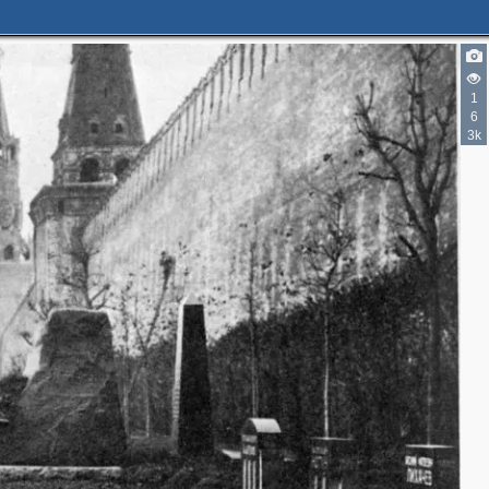
2
12
12
1
6
3
1
6
12
3k
4
4
10
3
4
7
10
9
9
13
1
1
8
2
1
8
3
2
1
6
16
8