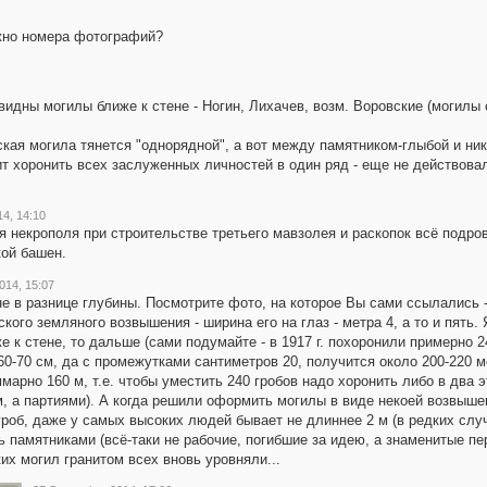
но номера фотографий?
видны могилы ближе к стене - Ногин, Лихачев, возм. Воровские (могилы
тская могила тянется "однорядной", а вот между памятником-глыбой и ни
тит хоронить всех заслуженных личностей в один ряд - еще не действова
4, 14:10
я некрополя при строительстве третьего мавзолея и раскопок всё подров
кой башен.
014, 15:07
не в разнице глубины. Посмотрите фото, на которое Вы сами ссылались 
кого земляного возвышения - ширина его на глаз - метра 4, а то и пять. 
же к стене, то дальше (сами подумайте - в 1917 г. похоронили примерно 2
60-70 см, да с промежутками сантиметров 20, получится около 200-220 
уммарно 160 м, т.е. чтобы уместить 240 гробов надо хоронить либо в два 
м, а партиями). А когда решили оформить могилы в виде некоей возвыш
роб, даже у самых высоких людей бывает не длиннее 2 м (в редких слу
 памятниками (всё-таки не рабочие, погибшие за идею, а знаменитые пе
их могил гранитом всех вновь уровняли...