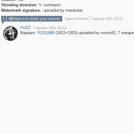
Shooting direction:
northwest

Watermark signature:
uploaded by maratstas
1
Sign in to share your opinion
Latest comment: 7 January 2021, 22:12
FUZZ
·
7 January 2021, 22:12
Вариант:
#1251889
(1822×1303) uploaded by mozer82, 7 января