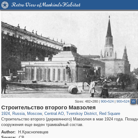
Retro View of Mankind's Habitat
Sizes:
482×280
|
900×524
|
900×524
W
319,968
1,407,714
160,055
8,295
29,262
5,920
53,064
2,283
4,135
154
Строительство второго Мавзолея
1924
,
Russia
,
Moscow
,
Central AO
,
Tverskoy District
,
Red Square
Строительство второго (деревянного) Мавзолея в мае 1924 года. Позад
сооружения еще виден трамвайный состав.
Author:
Н.Краснопевцев
Source:
СВ