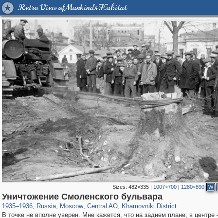
Retro View of Mankind's Habitat
Sizes:
482×335
|
1007×700
|
1280×890
W
319,864
1,406,840
160,012
8,286
29,243
5,916
19,395
722
Уничтожение Смоленского бульвара
1935
–
1936
,
Russia
,
Moscow
,
Central AO
,
Khamovniki District
В точке не вполне уверен. Мне кажется, что на заднем плане, в центре