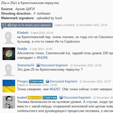
25а и 25к1 в Кропоткинском переулке.
Source:
Архив ЦИГИ
Shooting direction:
northeast

Watermark signature:
uploaded by huck
5
Sign in to share your opinion
Latest comment: 11 November 2021, 19:41
Khebeb
·
5 April 2010, 03:24
K
на Кропоткинский пер. очень похоже, но тода это не Смоленс
бульвар, а что-то левее Ин-та Сербского
Noddie
·
4 July 2012, 14:45
Абсолютно точно, Смоленский б-р. задний план домов 100 пр
совпадает с
#64298
.
StanislavGl
·
·
Discussed fragment
11 November 2021, 19:30
S
Это дом 25 по Кропоткинскому переулку ?
Pirogov
·
·
·
Discussed fragment
11 November 2021, 19:37
Edited 11 November 2021, 19:40
Точка севернее, чем
#64297
. Обе точки сейчас стоят неверно.
bualed
·
·
Discussed fragment
11 November 20
Техника безопасности на нулевом уровне. А случаи, когда тр
вместе с какой-нибудь оторванной железякой или целым пнё
любопытного или руководящего процессом человека, к несча