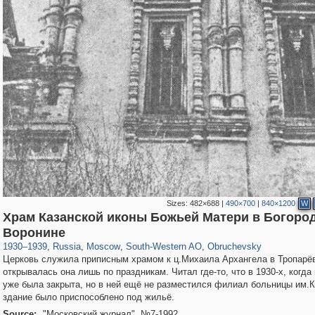
Sizes:
482×688
|
490×700
|
840×1200
W
Храм Казанской иконы Божьей Матери в Богоро
319,864
1,406,735
8,286
12,415
29,243
76
961
5
Воронине
1930
–
1939
,
Russia
,
Moscow
,
South-Western AO
,
Obruchevsky
Церковь служила приписным храмом к ц.Михаила Архангела в Тропарёве
открывалась она лишь по праздникам. Читал где-то, что в 1930-х, когда
уже была закрыта, но в ней ещё не разместился филиал больницы им.
здание было приспособлено под жильё.
Source:
"Московский журнал", №7-1992