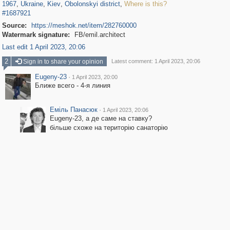
1967
,
Ukraine
,
Kiev
,
Obolonskyi district
,
Where is this?
#1687921
Source:
https://meshok.net/item/282760000
Watermark signature:
FB/emil.architect
Last edit 1 April 2023, 20:06
2
Sign in to share your opinion
Latest comment: 1 April 2023, 20:06
Eugeny-23
·
1 April 2023, 20:00
Ближе всего - 4-я линия
Еміль Панасюк
·
1 April 2023, 20:06
Eugeny-23, а де саме на ставку?
більше схоже на територію санаторію