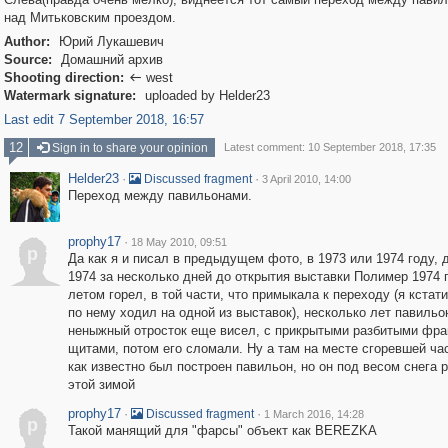
над Митьковским проездом.
Author:
Юрий Лукашевич
Source:
Домашний архив
Shooting direction:
west

Watermark signature:
uploaded by Helder23
Last edit 7 September 2018, 16:57
12
Sign in to share your opinion
Latest comment: 10 September 2018, 17:35
Helder23
·
·
Discussed fragment
3 April 2010, 14:00
Переход между павильонами.
prophy17
·
18 May 2010, 09:51
p
Да как я и писал в предыдущем фото, в 1973 или 1974 году, д
1974 за несколько дней до открытия выставки Полимер 1974 
летом горел, в той части, что примыкала к переходу (я кстати
по нему ходил на одной из выставок), несколько лет павильо
неныжный отросток еще висел, с прикрытыми разбитыми фр
щитами, потом его сломали. Ну а там на месте сгоревшей ча
как известно был построен павильон, но он под весом снега 
этой зимой
prophy17
·
·
Discussed fragment
1 March 2016, 14:28
p
Такой манящий для "фарсы" объект как BEREZKA