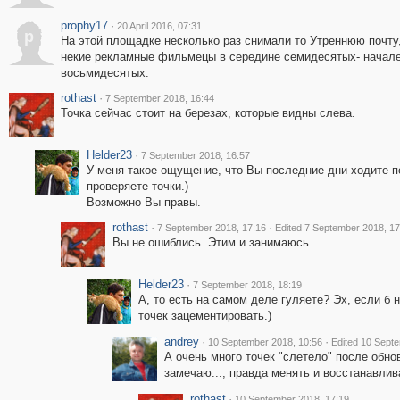
prophy17
·
20 April 2016, 07:31
p
На этой площадке несколько раз снимали то Утреннюю почту,
некие рекламные фильмецы в середине семидесятых- начал
восьмидесятых.
rothast
·
7 September 2018, 16:44
Точка сейчас стоит на березах, которые видны слева.
Helder23
·
7 September 2018, 16:57
У меня такое ощущение, что Вы последние дни ходите п
проверяете точки.)
Возможно Вы правы.
rothast
·
·
7 September 2018, 17:16
Edited 7 September 2018, 17
Вы не ошиблись. Этим и занимаюсь.
Helder23
·
7 September 2018, 18:19
А, то есть на самом деле гуляете? Эх, если б 
точек зацементировать.)
andrey
·
·
10 September 2018, 10:56
Edited 10 Sept
А очень много точек "слетело" после обно
замечаю..., правда менять и восстанавливат
rothast
·
10 September 2018, 17:19