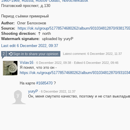
1960
–
1969
,
Russia
,
Rostov Oblast
,
Novocherkassk
Платовский проспект, д.130
Период съёмки примерный
Author:
Олег Белохонов
Source:
https://ok.ru/group/51778574680262/album/931034812870/938175
Shooting direction:
north

Watermark signature:
uploaded by yuryP
Last edit 6 December 2022, 09:37
2
Sign in to share your opinion
Latest comment: 6 December 2022, 11:37
Vslav16
·
·
6 December 2022, 09:38
Edited 6 December 2022, 09:46
Я понял, что это он -
https://ok.ru/group/51778574680262/album/931034812870/93103
На карте
#1685470
?
yuryP
·
6 December 2022, 11:37
y
Он, меня смутило качество, поэтому и не стал выклады