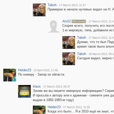
Taboh
·
17 March 2013, 11:37
Примерно в начале нулевых видел на Н. А
Alx52
·
17 March 2013, 11:4
A
Скорее всего, получить его пос
1-ю мировую, типа, добавили ис
Taboh
·
17 March 2013, 11:4
Думаю, что то был Падж
время такое было впол
Taboh
·
18 March 2013, 05:
Сегодня видел, мирно 
Helder23
·
22 April 2010, 17:48
По номеру - Запор из области.
klaus
·
17 March 2013, 08:37
Зачем же вы пишете неверную информацию? Серия МО
И просьба к автору или к админам - смените уже да
выдан в 1982-1983-м году)
Helder23
·
17 March 2013, 11:20
Когда это было... Я в 2010 ещё не знал, 