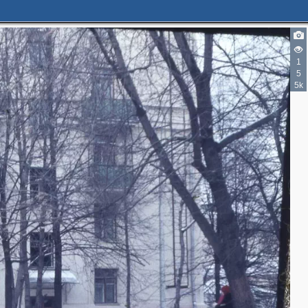
1
5
5k