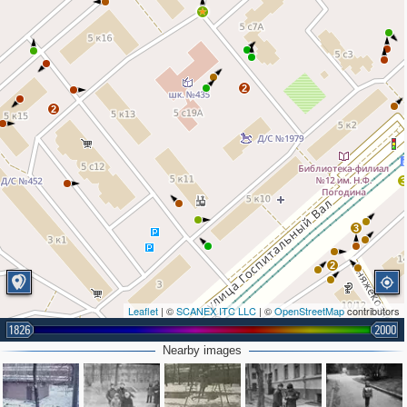
2
2
3
3
2
Leaflet
| ©
SCANEX ITC LLC
| ©
OpenStreetMap
contributors
1826
2000
3
Nearby images