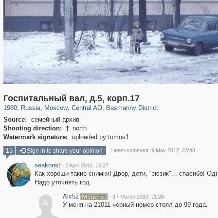
319,779
1,406,195
159,978
8,286
29,243
5,916
13,198
520
Госпитальный вал, д.5, корп.17
1980
,
Russia
,
Moscow
,
Central AO
,
Basmanny District
Source:
семейный архив
Shooting direction:
north

Watermark signature:
uploaded by tomos1
13
Sign in to share your opinion
Latest comment: 9 May 2017, 23:48
seakonst
·
2 April 2010, 15:27
Как хороши такие снимки! Двор, дети, "зюзик"... спасибо! Од
Надо уточнять год.
Alx52
·
17 March 2013, 11:28
A
У меня на 21011 черный номер стоял до 99 года.