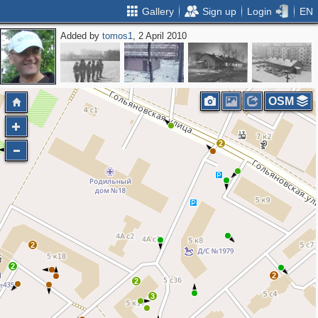
Gallery
Sign up
Login
EN
Added by
tomos1
, 2 April 2010
OSM
2
2
2
2
2
3