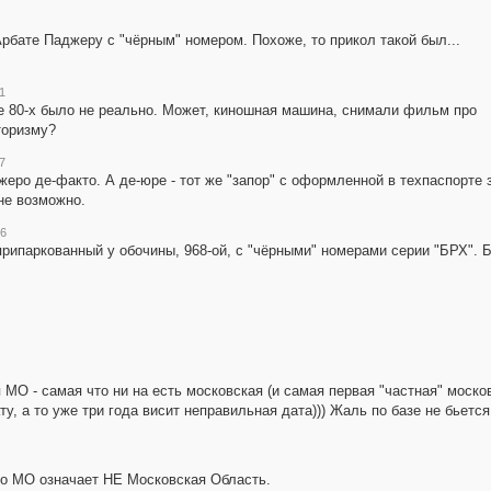
рбате Паджеру с "чёрным" номером. Похоже, то прикол такой был...
1
ле 80-х было не реально. Может, киношная машина, снимали фильм про
торизму?
7
еро де-факто. А де-юре - тот же "запор" с оформленной в техпаспорте за
не возможно.
16
припаркованный у обочины, 968-ой, с "чёрными" номерами серии "БРХ". 
 - самая что ни на есть московская (и самая первая "частная" московс
ту, а то уже три года висит неправильная дата))) Жаль по базе не бьетс
что МО означает НЕ Московская Область.