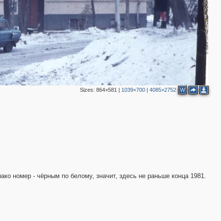
Sizes:
864×581
|
1039×700
|
4085×2752
W
нако номер - чёрным по белому, значит, здесь не раньше конца 1981.