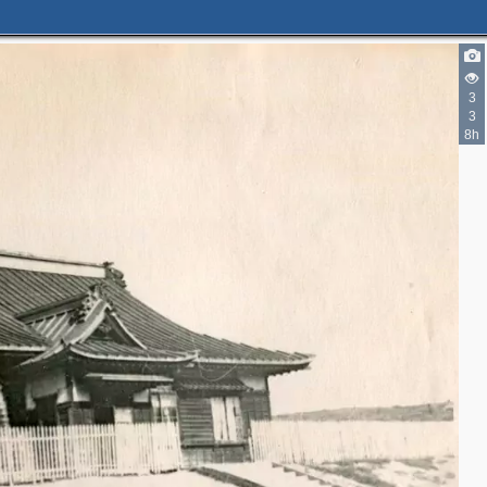
3
3
8h
2