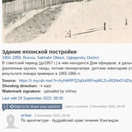
1,406,255
10,819
79
29,243
375
10
Здание японской постройки
1950
–
1959
,
Russia
,
Sakhalin Oblast
,
Uglegorsky District
В советский период (до1957 г.) в нем находился Дом офицеров, ​в да
(различные кружки, танцы, летние пионерлагеря, детские новогодние у
результате пожара примерно в 1965-1966 гг.
Source:
https://i.mycdn.me/i?r=AyH4iRPQ2q0otWIFepML2LxRQNn0YdZtr
Shooting direction:
east

Watermark signature:
uploaded by ivkhoz
Last edit 24 September 2023, 08:00
1
Sign in to share your opinion
Latest comment: 3 December 2022, 04:49
echter
·
3 December 2022, 04:49
e
По архитектуре - буддийский храм течения Хонгандзи.