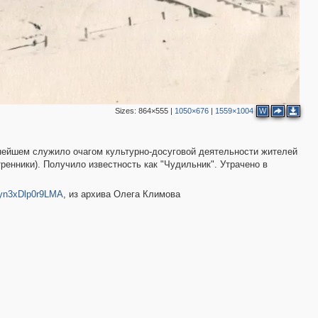
Sizes:
864×555
|
1050×676
|
1559×1004
W
льнейшем служило очагом культурно-досуговой деятельности жителей
тренники). Получило известность как "Чудильник". Утрачено в
yn3xDlp0r9LMA
, из архива Олега Климова