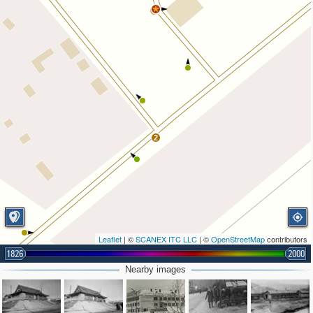
3
2
Leaflet
| ©
SCANEX ITC LLC
| ©
OpenStreetMap
contributors
1826
2000
Nearby images