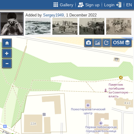
Gallery
Sign up
Login
EN
Added by
Sergey1949
, 1 December 2022
OSM
4