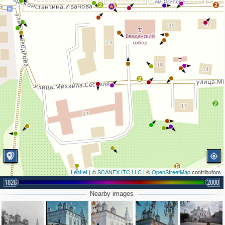
2
2
5
2
2
2
5
Leaflet
| ©
SCANEX ITC LLC
| ©
OpenStreetMap
contributors
2
1826
2000
Nearby images