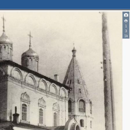
1
3
1k