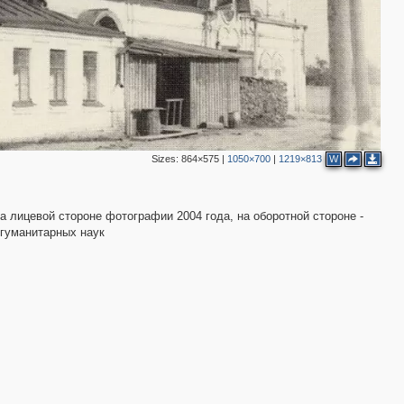
Sizes:
864×575
|
1050×700
|
1219×813
W
а лицевой стороне фотографии 2004 года, на оборотной стороне -
 гуманитарных наук