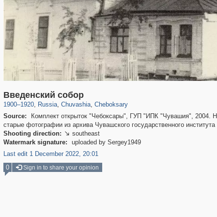
2,793
1,406,581
33
1,501
29,243
25
Введенский собор
1900
–
1920
,
Russia
,
Chuvashia
,
Cheboksary
Source:
Комплект открыток "Чебоксары", ГУП "ИПК "Чувашия", 2004. Н
старые фотографии из архива Чувашского государственного института
Shooting direction:
southeast

Watermark signature:
uploaded by Sergey1949
Last edit 1 December 2022, 20:01
0
Sign in to share your opinion