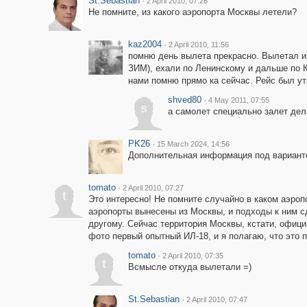
St.Sebastian
·
2 April 2010, 07:26
Не помните, из какого аэропорта Москвы летели?
kaz2004
·
2 April 2010, 11:56
помню день вылета прекрасно. Вылетал из
ЗИМ), ехали по Ленинскому и дальше по 
нами помню прямо ка сейчас. Рейс был у
shved80
·
4 May 2011, 07:55
s
а самолет специально залет дела
PK26
·
15 March 2024, 14:56
Дополнительная информация под вариант
tomato
·
2 April 2010, 07:27
t
Это интересно! Не помните случайно в каком аэроп
аэропорты вынесены из Москвы, и подходы к ним с
другому. Сейчас территория Москвы, кстати, офици
фото первый опытный ИЛ-18, и я полагаю, что это 
tomato
·
2 April 2010, 07:35
t
Всмысле откуда вылетали =)
St.Sebastian
·
2 April 2010, 07:47