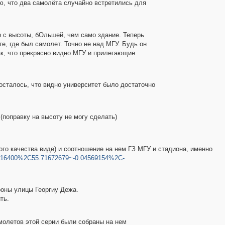
ю, что два самолёта случайно встретились для
 с высоты, бОльшей, чем само здание. Теперь
е, где был самолет. Точно не над МГУ. Будь он
ак, что прекрасно видно МГУ и прилегающие
 осталось, что видно университет было достаточно
(поправку на высоту не могу сделать)
кого качества виде) и соотношение на нем ГЗ МГУ и стадиона, именно
5216400%2C55.71672679~-0.04569154%2C-
роны улицы Георгиу Дежа.
ть.
амолетов этой серии были собраны на нем