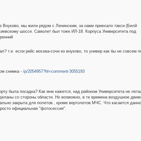
 Внуково, мы жили рядом с Ленинским, за нами приехало такси (Белй
Киевскому шоссе. Самолет был тоже ИЛ-18. Корпуса Университета под
тренний
л? т.е. если рейс москва-сочи из внуково, то универ как бы не совсем п
ом снимка -
/p/2054957?hl=comment-3055193
орту была посадка? Как мне кажется, над районом Университета не лета
деланы со стороны области. Но возможно, в те времена воздушное движ
ально закрыта для полетов , кроме вертолетов МЧС. Что касается данног
просто официальная "фотосессия".