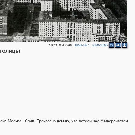
Sizes:
864×548
|
1050×667
|
1868×1186
W
столицы
Рейс Москва - Сочи. Прекрасно помню, что летели над Университетом