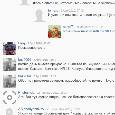
(кроме опытных, которые были собраны на экспери
tomato
·
2 April 2010, 07:42
t
И улетели они кстати после сборки с Цен
ozero71
·
9 March 2023, 11:02
https://www.net-film.ru/film-89008
с
Helg
·
2 April 2010, 08:46
Прекрасное фото!
kaz2004
·
2 April 2010, 11:51
помню день вылета прекрасно. Вылетал из Внуково, мы жили
шоссе. Самолет был тоже ИЛ-18. Корпуса Университета под 
kaz2004
·
2 April 2010, 11:53
Обратно прилетели вечером, подробностей не помню, Прилет
Photosnob
·
22 February 2011, 18:14
Ага! Вот тут лучше видно - южнее Ломоносовского на трасс
ASlobodyannikov
·
21 September 2012, 07:09
A
Я жил на улице Строителей дом 7 корпус 2, жалко на этой вер