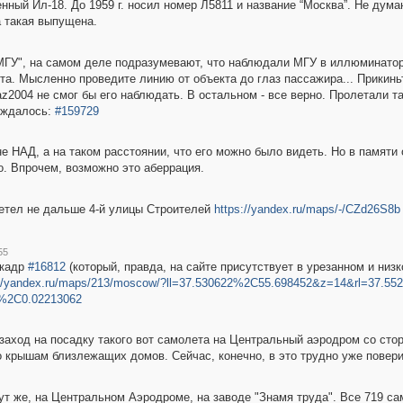
ный Ил-18. До 1959 г. носил номер Л5811 и название “Москва”. Не дума
а такая выпущена.
 МГУ", на самом деле подразумевают, что наблюдали МГУ в иллюминатор
а. Мысленно проведите линию от объекта до глаз пассажира... Прикиньт
z2004 не смог бы его наблюдать. В остальном - все верно. Пролетали т
уждалось:
#159729
е НАД, а на таком расстоянии, что его можно было видеть. Но в памяти
о. Впрочем, возможно это аберрация.
етел не дальше 4-й улицы Строителей
https://yandex.ru/maps/-/CZd26S8b
55
 кадр
#16812
(который, правда, на сайте присутствует в урезанном и низ
://yandex.ru/maps/213/moscow/?ll=37.530622%2C55.698452&z=14&rl=37.5
1%2C0.02213062
 заход на посадку такого вот самолета на Центральный аэродром со сто
 крышам близлежащих домов. Сейчас, конечно, в это трудно уже повери
тут же, на Центральном Аэродроме, на заводе "Знамя труда". Все 719 с