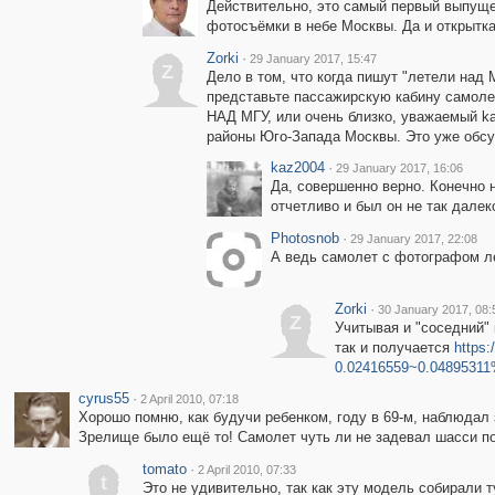
Действительно, это самый первый выпущен
фотосъёмки в небе Москвы. Да и открытк
Zorki
·
29 January 2017, 15:47
Z
Дело в том, что когда пишут "летели над
представьте пассажирскую кабину самолет
НАД МГУ, или очень близко, уважаемый ka
районы Юго-Запада Москвы. Это уже обс
kaz2004
·
29 January 2017, 16:06
Да, совершенно верно. Конечно н
отчетливо и был он не так далек
Photosnob
·
29 January 2017, 22:08
А ведь самолет с фотографом л
Zorki
·
30 January 2017, 08:
Z
Учитывая и "соседний"
так и получается
https
0.02416559~0.0489531
cyrus55
·
2 April 2010, 07:18
Хорошо помню, как будучи ребенком, году в 69-м, наблюдал
Зрелище было ещё то! Самолет чуть ли не задевал шасси по
tomato
·
2 April 2010, 07:33
t
Это не удивительно, так как эту модель собирали 