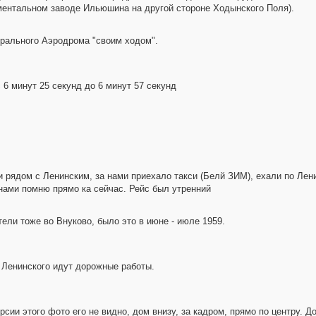
ментальном заводе Ильюшина на другой стороне Ходынского Поля).
трального Аэродрома "своим ходом".
 6 минут 25 секунд до 6 минут 57 секунд
 рядом с Ленинским, за нами приехало такси (Белй ЗИМ), ехали по Ле
нами помню прямо ка сейчас. Рейс был утренний
ели тоже во Внуково, было это в июне - июле 1959.
е Ленинского идут дорожные работы.
сии этого фото его не видно, дом внизу, за кадром, прямо по центру. До