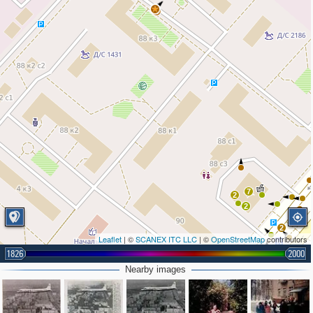
4
7
2
2
2
Leaflet
| ©
SCANEX ITC LLC
| ©
OpenStreetMap
contributors
1826
2000
Nearby images