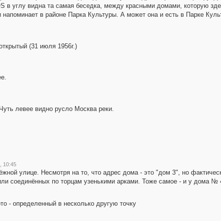
S в углу видна та самая беседка, между красными домами, которую зде
 напоминает в районе Парка Культуры. А может она и есть в Парке Кул
ткрытый (31 июля 1956г.)
е.
Чуть левее видно русло Москва реки.
, 10:45
жной улице. Несмотря на то, что адрес дома - это "дом 3", но фактичес
ли соединённых по торцам узенькими арками. Тоже самое - и у дома №
то - определенный в несколько другую точку