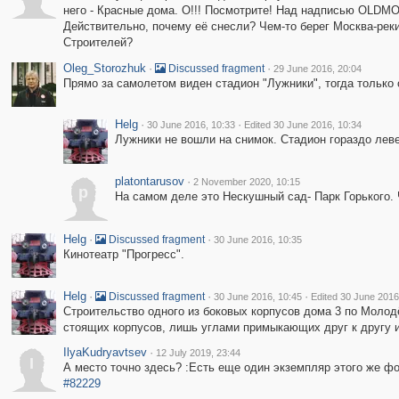
него - Красные дома. О!!! Посмотрите! Над надписью OLDMO
Действительно, почему её снесли? Чем-то берег Москва-реки
Строителей?
Oleg_Storozhuk
·
·
Discussed fragment
29 June 2016, 20:04
Прямо за самолетом виден стадион "Лужники", тогда только о
Helg
·
·
30 June 2016, 10:33
Edited 30 June 2016, 10:34
Лужники не вошли на снимок. Стадион гораздо леве
platontarusov
·
2 November 2020, 10:15
p
На самом деле это Нескушный сад- Парк Горького. 
Helg
·
·
Discussed fragment
30 June 2016, 10:35
Кинотеатр "Прогресс".
Helg
·
·
·
Discussed fragment
30 June 2016, 10:45
Edited 30 June 2016
Строительство одного из боковых корпусов дома 3 по Молодё
стоящих корпусов, лишь углами примыкающих друг к другу и
IlyaKudryavtsev
·
12 July 2019, 23:44
I
А место точно здесь? :Есть еще один экземпляр этого же фо
#82229