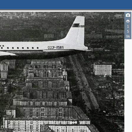
1
5
9k