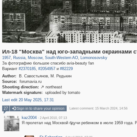
319,716
1,405,779
8,286
12,410
29,243
76
697
4
Ил-18 "Москва" над юго-западными окраинами 
1957
,
Russia
,
Moscow
,
South-Western AO
,
Lomonosovsky
За фотографию большое спасибо avia-beauty fan
Вариант
#2370185
,
#2054957
и
#82229
Author:
В. Савостьянов, М. Редькин
Source:
forumavia.ru
Shooting direction:
northeast

Watermark signature:
uploaded by tomato
Last edit 20 May 2025, 17:31
27
Sign in to share your opinion
Latest comment: 15 March 2024, 14:56
kaz2004
·
2 April 2010, 07:13
Я пролетал над Москвой бдучи ребенком в июле 1959 года. 