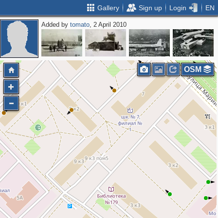
Gallery
Sign up
Login
EN
Added by
tomato
, 2 April 2010
OSM