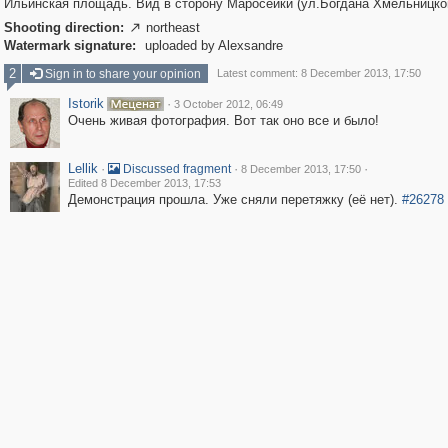
Ильинская площадь. Вид в сторону Маросейки (ул.Богдана Хмельницког
Shooting direction:
northeast

Watermark signature:
uploaded by Alexsandre
2
Sign in to share your opinion
Latest comment: 8 December 2013, 17:50
Istorik
·
3 October 2012, 06:49
Очень живая фотография. Вот так оно все и было!
Lellik
·
·
·
Discussed fragment
8 December 2013, 17:50
Edited 8 December 2013, 17:53
Демонстрация прошла. Уже сняли перетяжку (её нет).
#26278