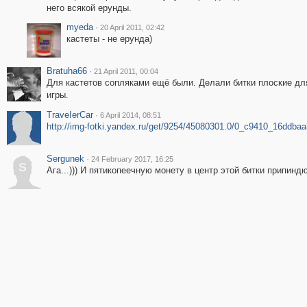
него всякой ерунды.
myeda
·
20 April 2011, 02:42
кастеты - не ерунда)
Bratuha66
·
21 April 2011, 00:04
Для кастетов сопляками ещё были. Делали битки плоские для
игры.
ТrаvеIеrCar
·
6 April 2014, 08:51
http://img-fotki.yandex.ru/get/9254/45080301.0/0_c9410_16ddba
Sergunek
·
24 February 2017, 16:25
S
Ага...))) И пятикопеечную монету в центр этой битки припиндю