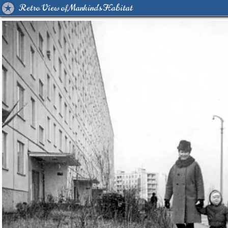
Retro View of Mankind's Habitat