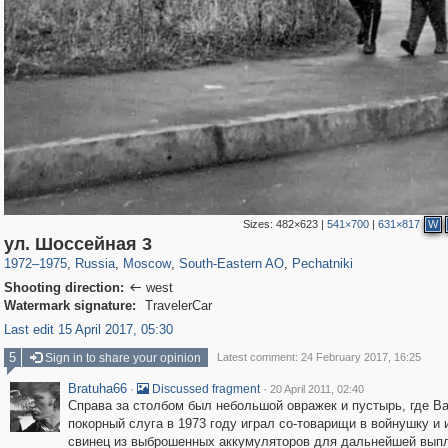
Sizes:
482×623
|
541×700
|
631×817
W
319,878
1,407,206
8,286
11,379
29,248
197
1,745
35
ул. Шоссейная 3
1972
–
1975
,
Russia
,
Moscow
,
South-Eastern AO
,
Pechatniki
Shooting direction:
west

Watermark signature:
TravelerCar
Last edit 15 April 2017, 05:30
5
Sign in to share your opinion
Latest comment: 24 February 2017, 16:25
Bratuha66
·
·
Discussed fragment
20 April 2011, 02:40
Справа за столбом был небольшой овражек и пустырь, где В
покорный слуга в 1973 году играл со-товарищи в войнушку и 
свинец из выброшенных аккумуляторов для дальнейшей выпл