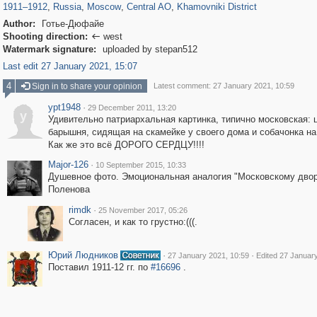
1911
–
1912
,
Russia
,
Moscow
,
Central AO
,
Khamovniki District
Author:
Готье-Дюфайе
Shooting direction:
west

Watermark signature:
uploaded by stepan512
Last edit 27 January 2021, 15:07
4
Sign in to share your opinion
Latest comment: 27 January 2021, 10:59
ypt1948
·
29 December 2011, 13:20
y
Удивительно патриархальная картинка, типично московская: 
барышня, сидящая на скамейке у своего дома и собачонка на
Как же это всё ДОРОГО СЕРДЦУ!!!!
Major-126
·
10 September 2015, 10:33
Душевное фото. Эмоциональная аналогия "Московскому двор
Поленова
rimdk
·
25 November 2017, 05:26
Согласен, и как то грустно:(((.
Юрий Людников
·
·
27 January 2021, 10:59
Edited 27 Januar
Поставил 1911-12 гг. по
#16696
.