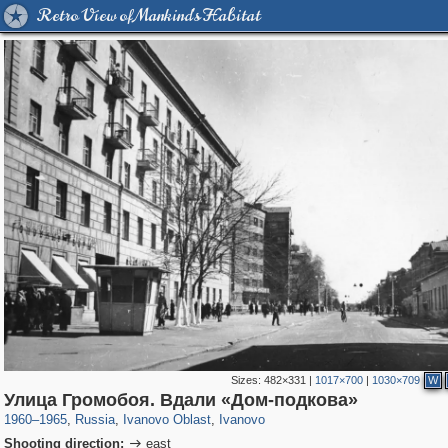
Retro View of Mankind's Habitat
Sizes:
482×331
|
1017×700
|
1030×709
W
16,460
1,406,849
257
29,243
5,699
96
Улица Громобоя. Вдали «Дом-подкова»
1960
–
1965
,
Russia
,
Ivanovo Oblast
,
Ivanovo
Shooting direction:
east
