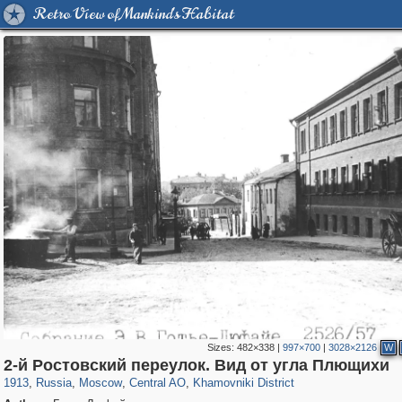
Retro View of Mankind's Habitat
Sizes:
482×338
|
997×700
|
3028×2126
W
319,780
1,406,489
159,978
8,286
29,243
5,916
19,394
722
2-й Ростовский переулок. Вид от угла Плющихи
1913
,
Russia
,
Moscow
,
Central AO
,
Khamovniki District