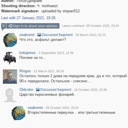
Author:
Готье-Дюфайе
Shooting direction:
northwest

Watermark signature:
uploaded by stepan512
Last edit 27 January 2021, 19:26
5
Sign in to share your opinion
Latest comment: 28 October 2025, 20:24
seakonst
·
·
Discussed fragment
29 March 2010, 02:15
Что это, асфальт делают?
kotopress
·
2 September 2013, 10:38
Похоже на то...
Ringos
·
22 March 2021, 06:30
Осталось только 2 дома на переднем крае, да и тот, который 
90-х переделали. Остальное - снесено....
Oldcolor
·
·
Discussed fragment
19 October 2025, 19:38
O
Царство керосиновых фонарей.
seakonst
·
28 October 2025, 20:24
Второстепенные переулки... или третьестепенные.