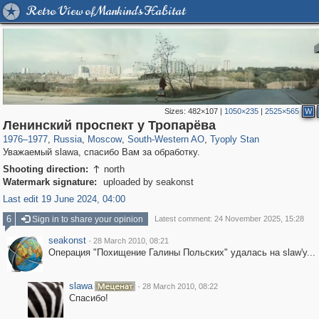
Retro View of Mankind's Habitat
Sizes:
482×107
|
1050×235
|
2525×565
W
319,780
1,406,276
8,286
12,410
29,243
76
809
Ленинский проспект у Тропарёва
1976
–
1977
,
Russia
,
Moscow
,
South-Western AO
,
Tyoply Stan
Уважаемый slawa, спасибо Вам за обработку.
Shooting direction:
north

Watermark signature:
uploaded by seakonst
Last edit 19 June 2024, 04:00
6
Sign in to share your opinion
Latest comment: 24 November 2025, 15:28
seakonst
·
28 March 2010, 08:21
Операция "Похищение Галины Польских" удалась на slaw'у...
slawa
·
28 March 2010, 08:22
Спасибо!