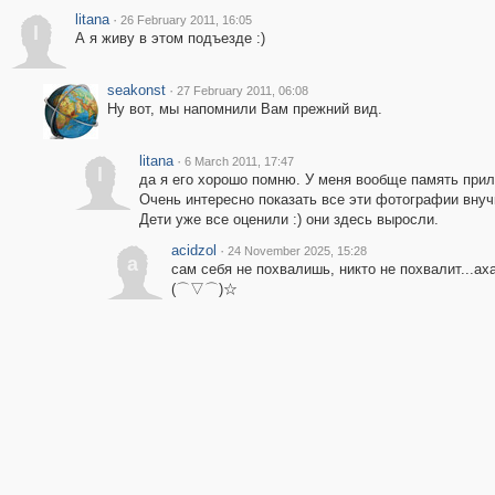
litana
·
26 February 2011, 16:05
l
А я живу в этом подъезде :)
seakonst
·
27 February 2011, 06:08
Ну вот, мы напомнили Вам прежний вид.
litana
·
6 March 2011, 17:47
l
да я его хорошо помню. У меня вообще память прил
Очень интересно показать все эти фотографии внучк
Дети уже все оценили :) они здесь выросли.
acidzol
·
24 November 2025, 15:28
a
сам себя не похвалишь, никто не похвалит...ах
(⌒▽⌒)☆