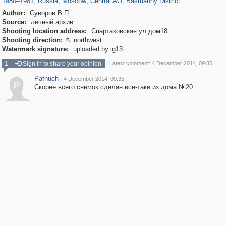
1980
–
1981
,
Russia
,
Moscow
,
Central AO
,
Basmanny District
Author:
Суворов В.П.
Source:
личный архив
Shooting location address:
Спартаковская ул дом18
Shooting direction:
northwest

Watermark signature:
uploaded by ig13
1
Sign in to share your opinion
Latest comment: 4 December 2014, 09:35
Pafnuch
·
4 December 2014, 09:35
P
Скорее всего снимок сделан всё-таки из дома №20