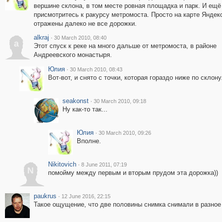
вершине склона, в том месте ровная площадка и парк. И ещё 
присмотритесь к ракурсу метромоста. Просто на карте Яндек
отражены далеко не все дорожки.
alkraj
·
30 March 2010, 08:40
a
Этот спуск к реке на много дальше от метромоста, в районе
Андреевского монастыря.
Юлия
·
30 March 2010, 08:43
Вот-вот, и снято с точки, которая гораздо ниже по склону
seakonst
·
30 March 2010, 09:18
Ну как-то так...
Юлия
·
30 March 2010, 09:26
Вполне.
Nikitovich
·
8 June 2011, 07:19
N
помойму между первым и вторым прудом эта дорожка))
paukrus
·
12 June 2016, 22:15
Такое ощущение, что две половины снимка снимали в разное