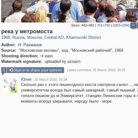
Sizes:
482×481
|
701×700
|
2063×2060
W
319,861
1,406,837
160,009
8,286
29,243
5,916
19,395
722
река у метромоста
1968
,
Russia
,
Moscow
,
Central AO
,
Khamovniki District
Author:
Н. Рахманов
Source:
"Московские мотивы", изд. "Московский рабочий", 1969
Shooting direction:
east

Watermark signature:
uploaded by aznazn
1
Sign in to share your opinion
Latest comment: 26 March 2010, 15:24
Юлия
·
26 March 2010, 15:24
Сколько раз с этого пешеходного моста смотрели салют..., н
университетом всегда был самый шикарный, самый пышный. 
топали пешком до м.Университет, станцию Ленинские горы в 
моменты всегда закрывали, народу было - море.