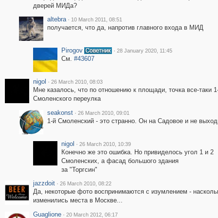
дверей МИДа?
altebra
·
10 March 2011, 08:51
получается, что да, напротив главного входа в МИД
Pirogov
·
28 January 2020, 11:45
См.
#43607
nigol
·
26 March 2010, 08:03
Мне казалось, что по отношению к площади, точка все-таки 1
Смоленского переулка
seakonst
·
26 March 2010, 09:01
1-й Смоленский - это странно. Он на Садовое и не выход
nigol
·
26 March 2010, 10:39
Конечно же это ошибка. Но привиделось угол 1 и 2
Смоленских, а фасад большого здания
за "Торгсин"
jazzdoit
·
26 March 2010, 08:22
Да, некоторые фото воспринимаются с изумлением - насколь
изменились места в Москве...
Guaglione
·
20 March 2012, 06:17