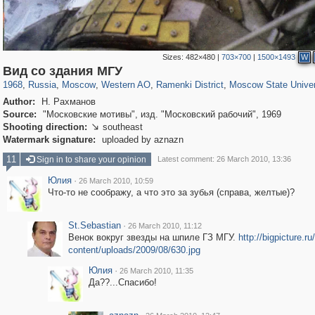
Sizes:
482×480
|
703×700
|
1500×1493
W
319,780
1,406,275
8,286
27,129
29,243
310
5,675
64
1,768
8
Вид со здания МГУ
1968
,
Russia
,
Moscow
,
Western AO
,
Ramenki District
,
Moscow State Univer
Author:
Н. Рахманов
Source:
"Московские мотивы", изд. "Московский рабочий", 1969
Shooting direction:
southeast

Watermark signature:
uploaded by aznazn
11
Sign in to share your opinion
Latest comment: 26 March 2010, 13:36
Юлия
·
26 March 2010, 10:59
Что-то не соображу, а что это за зубья (справа, желтые)?
St.Sebastian
·
26 March 2010, 11:12
Венок вокруг звезды на шпиле ГЗ МГУ.
http://bigpicture.ru
content/uploads/2009/08/630.jpg
Юлия
·
26 March 2010, 11:35
Да??...Спасибо!