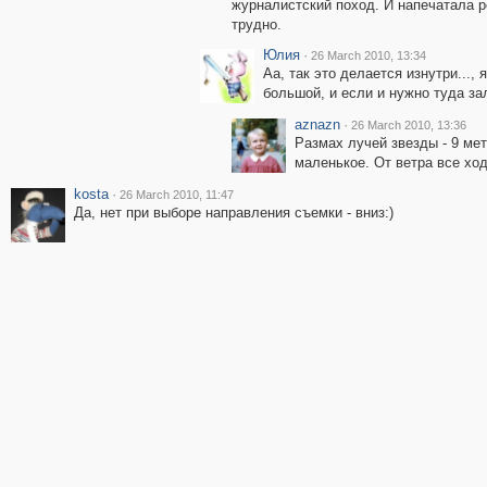
журналистский поход. И напечатала р
трудно.
Юлия
·
26 March 2010, 13:34
Аа, так это делается изнутри...,
большой, и если и нужно туда за
aznazn
·
26 March 2010, 13:36
Размах лучей звезды - 9 ме
маленькое. От ветра все хо
kosta
·
26 March 2010, 11:47
Да, нет при выборе направления съемки - вниз:)