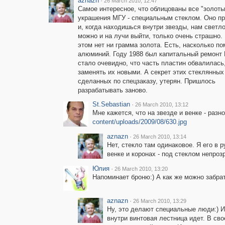
aznazn
·
26 March 2010, 12:47
Самое интересное, что облицованы все "золоты
украшения МГУ - специальным стеклом. Оно пр
и, когда находишься внутри звезды, нам светло
можно и на лучи выйти, только очень страшно.
этом нет ни грамма золота. Есть, насколько по
алюминий. Году 1988 был капитальный ремонт 
стало очевидно, что часть пластин обвалилась
заменять их новыми. А секрет этих стеклянных
сделанных по спецзаказу, утерян. Пришлось
разрабатывать заново.
St.Sebastian
·
26 March 2010, 13:12
Мне кажется, что на звезде и венке - разн
content/uploads/2009/08/630.jpg
aznazn
·
26 March 2010, 13:14
Нет, стекло там одинаковое. Я его в р
венке и коронах - под стеклом непроз
Юлия
·
26 March 2010, 13:20
Напоминает броню:) А как же можно забра
aznazn
·
26 March 2010, 13:29
Ну, это делают специальные люди:) 
внутри винтовая лестница идет. В св