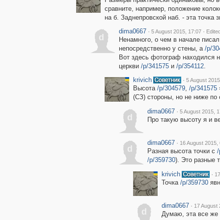
сравните, например, положение коло
на б. Заднепровской наб. - эта точка
dima0667
·
·
5 August 2015, 17:07
Edite
d
Ненамного, о чем в начале писал
непосредственно у стены, а
/p/3
Вот здесь фотограф находился н
церкви
/p/341575
и
/p/354112
.
krivich
·
5 August 2015
Высота
/p/304579
,
/p/341575
(СЗ) стороны, но не ниже по 
dima0667
·
5 August 2015, 1
d
Про такую высоту я и в
dima0667
·
16 August 2015, 
d
Разная высота точки с
/p/359730
). Это разные 
krivich
·
17
Точка
/p/359730
явн
dima0667
·
17 August 
d
Думаю, эта все же 