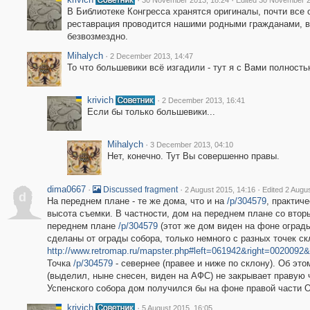
30 November 2013, 18:24
Edited 30 November 2
В Библиотеке Конгресса хранятся оригиналы, почти все 
реставрация проводится нашими родными гражданами, в
безвозмездно.
Mihalych
·
2 December 2013, 14:47
То что большевики всё изгадили - тут я с Вами полность
krivich
·
2 December 2013, 16:41
Если бы только большевики...
Mihalych
·
3 December 2013, 04:10
Нет, конечно. Тут Вы совершенно правы.
dima0667
·
·
·
Discussed fragment
2 August 2015, 14:16
Edited 2 Augu
d
На переднем плане - те же дома, что и на
/p/304579
, практич
высота съемки. В частности, дом на переднем плане со втор
переднем плане
/p/304579
(этот же дом виден на фоне оград
сделаны от ограды собора, только немного с разных точек ск
http://www.retromap.ru/mapster.php#left=061942&right=00200
Точка
/p/304579
- севернее (правее и ниже по склону). Об это
(выделил, ныне снесен, виден на АФС) не закрывает правую 
Успенского собора дом получился бы на фоне правой части О
krivich
·
5 August 2015, 16:05