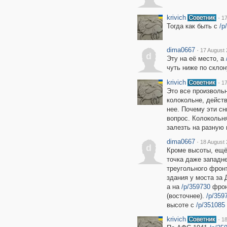
krivich
·
17
Тогда как быть с
/p
dima0667
·
17 August 
d
Эту на её место, а
чуть ниже по склон
krivich
·
17
Это все произволь
колокольне, дейст
нее. Почему эти сн
вопрос. Колокольня
залезть на разную 
dima0667
·
18 August 
d
Кроме высоты, ещё
точка даже западн
треугольного фрон
здания у моста за 
а на
/p/359730
фрон
(восточнее).
/p/359
высоте с
/p/351085
krivich
·
18