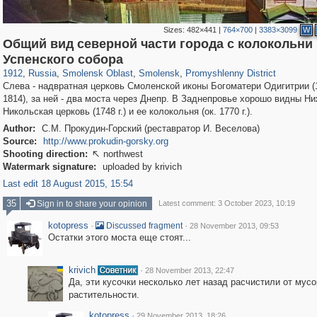
Sizes:
482×441
|
764×700
|
3383×3099
W
Общий вид северной части города с колокольни
1,406,275
8,975
275
29,243
6,192
204
2,246
69
Успенского собора
1912
,
Russia
,
Smolensk Oblast
,
Smolensk
,
Promyshlenny District
Слева - надвратная церковь Смоленской иконы Богоматери Одигитрии (
1814), за ней - два моста через Днепр. В Заднепровье хорошо видны Ни
Никольская церковь (1748 г.) и ее колокольня (ок. 1770 г.).
Author:
С.М. Прокудин-Горский (реставратор И. Веселова)
Source:
http://www.prokudin-gorsky.org
Shooting direction:
northwest

Watermark signature:
uploaded by krivich
Last edit 18 August 2015, 15:54
35
Sign in to share your opinion
Latest comment: 3 October 2023, 10:19
kotopress
·
·
Discussed fragment
28 November 2013, 09:53
Остатки этого моста еще стоят...
krivich
·
28 November 2013, 22:47
Да, эти кусочки несколько лет назад расчистили от мусо
растительности.
kotopress
·
29 November 2013, 18:26