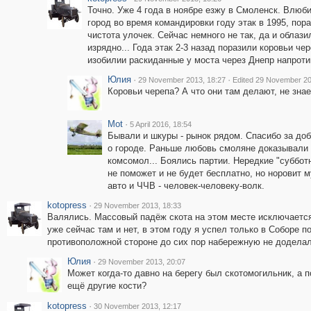
Точно. Уже 4 года в ноябре езжу в Смоленск. Влюби
город во время командировки году этак в 1995, пор
чистота улочек. Сейчас немного не так, да и облазил
изрядно... Года этак 2-3 назад поразили коровьи чер
изобилии раскиданные у моста через Днепр напроти
Юлия
·
·
29 November 2013, 18:27
Edited 29 November 20
Коровьи черепа? А что они там делают, не зна
Mot
·
5 April 2016, 18:54
Бывали и шкуры - рынок рядом. Спасибо за до
о городе. Раньше любовь смоляне доказывали 
комсомол... Боялись партии. Нередкие "субботн
не поможет и не будет бесплатно, но норовит 
авто и ЧЧВ - человек-человеку-волк.
kotopress
·
29 November 2013, 18:33
Валялись. Массовый падёж скота на этом месте исключается 
уже сейчас там и нет, в этом году я успел только в Соборе п
противоположной стороне до сих пор набережную не доделали
Юлия
·
29 November 2013, 20:07
Может когда-то давно на берегу был скотомогильник, а п
ещё другие кости?
kotopress
·
30 November 2013, 12:17