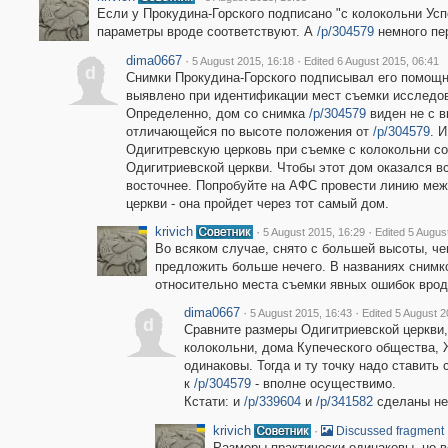
Если у Прокудина-Горского подписано "с колокольни Успе
параметры вроде соответствуют. А
/p/304579
немного пе
dima0667
·
·
5 August 2015, 16:18
Edited 6 August 2015, 06:41
d
Снимки Прокудина-Горского подписывал его помощн
выявлено при идентификации мест съемки исследов
Определенно, дом со снимка
/p/304579
виден не с в
отличающейся по высоте положения от
/p/304579
. 
Одигитревскую церковь при съемке с колокольни со
Одигитриевской церкви. Чтобы этот дом оказался в
восточнее. Попробуйте на АФС провести линию меж
церкви - она пройдет через тот самый дом.
krivich
·
·
5 August 2015, 16:29
Edited 5 Augus
Во всяком случае, снято с большей высоты, ч
предложить больше нечего. В названиях снимко
относительно места съемки явных ошибок вроде
dima0667
·
·
5 August 2015, 16:43
Edited 5 August 2
d
Сравните размеры Одигитриевской церкви,
колокольни, дома Купеческого общества, 
одинаковы. Тогда и ту точку надо ставить
к
/p/304579
- вполне осуществимо.
Кстати: и
/p/339604
и
/p/341582
сделаны не 
krivich
·
Discussed fragment
Размеры практически одинаковы, но в