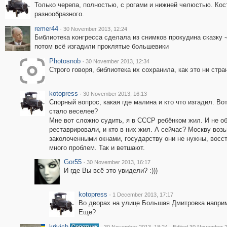
Только черепа, полностью, с рогами и нижней челюстью. Кос
разнообразного.
remer44
·
30 November 2013, 12:24
Библиотека конгресса сделала из снимков прокудина сказку -
потом всё изгадили проклятые большевики
Photosnob
·
30 November 2013, 12:34
Строго говоря, библиотека их сохранила, как это ни стра
kotopress
·
30 November 2013, 16:13
Спорный вопрос, какая где малина и кто что изгадил. Во
стало веселее?
Мне вот сложно судить, я в СССР ребёнком жил. И не об
реставрировали, и кто в них жил. А сейчас? Москву возь
заколоченными окнами, государству они не нужны, восс
много проблем. Так и ветшают.
Gor55
·
30 November 2013, 16:17
И где Вы всё это увидели? :)))
kotopress
·
1 December 2013, 17:17
Во дворах на улице Большая Дмитровка наприме
Еще?
krivich
·
·