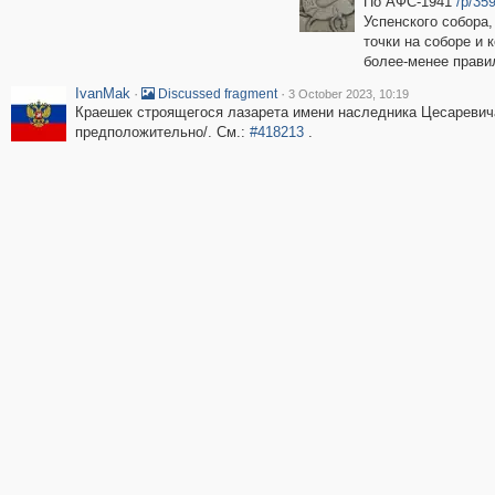
По АФС-1941
/p/35
Успенского собора,
точки на соборе и 
более-менее прави
IvanMak
·
·
Discussed fragment
3 October 2023, 10:19
Краешек строящегося лазарета имени наследника Цесаревича
предположительно/. См.:
#418213
.