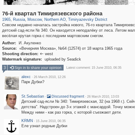
319,780
1,406,258
8,286
22,533
29,243
598
2,961
136
76-й квартал Тимирязевского района
1965
,
Russia
,
Moscow
,
Northern AO
,
Timiryazevsky District
Совсем недавно началась застройка нового, 76-го квартала Тимирязевс
детский сад-ясли № 340. Он находится неподалёку от леса. Летом мал
весёлая крутая горка с последним мартовским снегом.
Author:
И. Акуленко
Source:
«Вечерняя Москва», №64 (12574) от 18 марта 1965 года
Shooting direction:
west

Watermark signature:
uploaded by Seadick
3
Sign in to share your opinion
Latest comment: 15 June 2010, 06:35
alexc
·
26 March 2010, 12:26
Парк Дубки?
St.Sebastian
·
·
Discussed fragment
26 March 2010, 13:03
Детский сад-ясли № 340: Тимирязевская, 32 (на 1968 г.). Сей
детства". Надстроен до 3-х этажей с мансардой. Точку можн
Между ними - как раз горка, с которой съезжают дети.
KRMN
·
15 June 2010, 06:35
Еле узнал родные Дубки