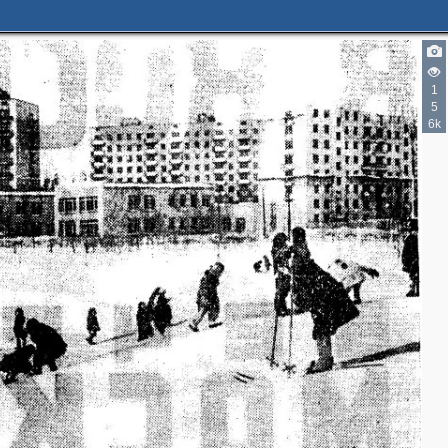
3
1
5
6k