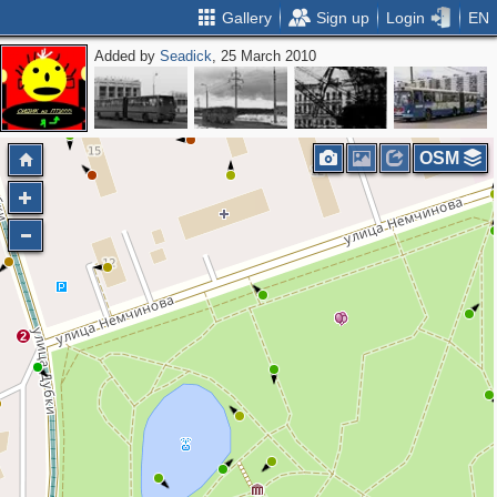
Gallery
Sign up
Login
EN
Added by
Seadick
, 25 March 2010
3
OSM
2