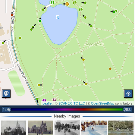
2
3
3
2
Leaflet
| ©
SCANEX ITC LLC
| ©
OpenStreetMap
contributors
1826
2000
Nearby images