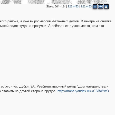
Sizes:
864×424
|
921×453
|
921×453
W
кого района, а уже выросмассив 9-этажных домов. В центре на снимке
ышей водят туда на прогулки. А сейчас нет лучше места, чем эта
час это - ул. Дубки, 9А, Реабилитационный центр "Дом материнства и
о ставить на другой стороне прудов:
http://maps.yandex.ru/-/CBBoYwD