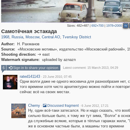
Sizes:
482×487
|
692×700
|
1978×2000
W
319,882
1,407,361
160,021
8,286
29,248
5,916
53,055
2,283
Самотёчная эстакада
1968
,
Russia
,
Moscow
,
Central AO
,
Tverskoy District
Author:
Н. Рахманов
Source:
«Московские мотивы», издательство «Московский рабочий», 19
Shooting direction:
east

Watermark signature:
uploaded by aznazn
6
Sign in to share your opinion
Latest comment: 15 March 2013, 04:29
rated141143
·
23 June 2010, 07:45
Одни волги даже не одного москвича для разнообразия нет, 
того времени хотя чисто архитектурно можно пойти и повтори
сейчас всё на своих местах.
Cherny
·
·
Discussed fragment
6 June 2012, 17:21
Ну, один всё-таки затесался. Но и надо сказать, что воо
сильно больше было, к тому же тут зима, "Волги" в осно
да служебные всякие, которые в тёплых гаражах жили, 
же в основном частные были, а машины того времени