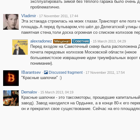
эксплуатировать зимой без тёплого гаража было очень 
проблематично.
Vladimir
·
17 November 2011, 17:44
Эта эстакада строилась на моих глазах.Транспорт еле полз ч
площадь.А перед бульваром,что шёл до Делегатской улицы 
памятная стена,толи доска огромная со списком колхозов пе
alexradonez
·
15 March 2013, 04:29
Перед входом на Самотечный сквер была расположена 
почета передовых колхозов Московской области (некое
большевистское извращение идеи триумфальных ворот 
понимании).
IBarantsev
·
·
Discussed fragment
17 November 2011, 17:54
"Красные шапочки" :)
Dernalov
·
15 March 2013, 04:19
Красные шапочки - это таксомоторы, прошедшие капитальный
завод). Завод находился на Ордынке, а в конце 80-х его пер
он и прекратил свое существование. Сейчас на его площадя