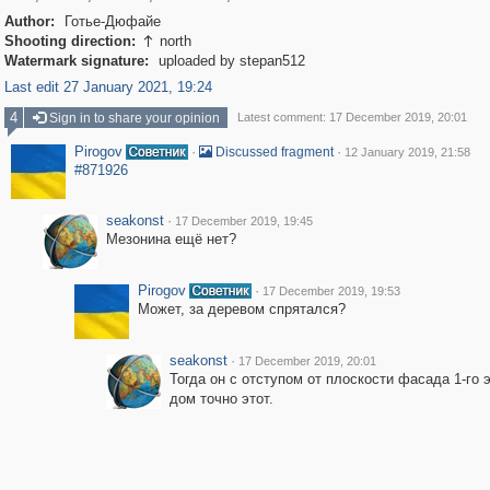
Author:
Готье-Дюфайе
Shooting direction:
north

Watermark signature:
uploaded by stepan512
Last edit 27 January 2021, 19:24
4
Sign in to share your opinion
Latest comment: 17 December 2019, 20:01
Pirogov
·
·
Discussed fragment
12 January 2019, 21:58
#871926
seakonst
·
17 December 2019, 19:45
Мезонина ещё нет?
Pirogov
·
17 December 2019, 19:53
Может, за деревом спрятался?
seakonst
·
17 December 2019, 20:01
Тогда он с отступом от плоскости фасада 1-го 
дом точно этот.