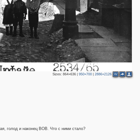
2
2
Sizes:
864×636
|
950×700
|
2886×2126
W
ая, голод и наконец ВОВ. Что с ними стало?
3