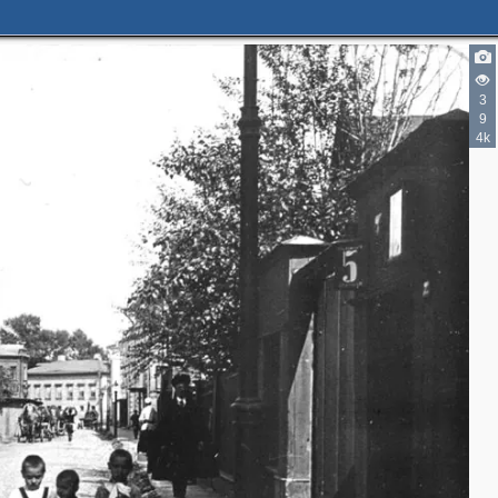
2
2
3
2
6
9
3
4k
2