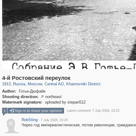
319,861
1,406,871
160,009
8,286
29,248
5,916
19,395
722
4-й Ростовский переулок
1913
,
Russia
,
Moscow
,
Central AO
,
Khamovniki District
Author:
Готье-Дюфайе
Shooting direction:
northeast

Watermark signature:
uploaded by stepan512
1
Sign in to share your opinion
Latest comment: 7 July 2026, 13:23
RobSting
·
7 July 2026, 13:23
R
Через год империалистическая, потом революции, гражданск