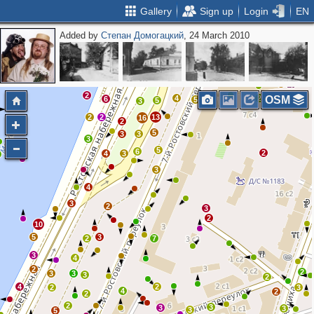
Gallery
Sign up
Login
EN
Added by
Степан Домогацкий
, 24 March 2010
2
5
2
8
2
3
9
2
3
4
10
2
6
4
3
2
7
10
6
9
3
5
2
11
2
3
4
3
6
2
4
2
OSM
6
5
5
3
2
2
13
16
2
5
3
3
3
5
6
2
4
3
3
4
3
2
3
2
10
5
3
2
7
3
4
2
2
3
3
3
2
4
2
2
3
4
2
2
2
3
3
3
3
5