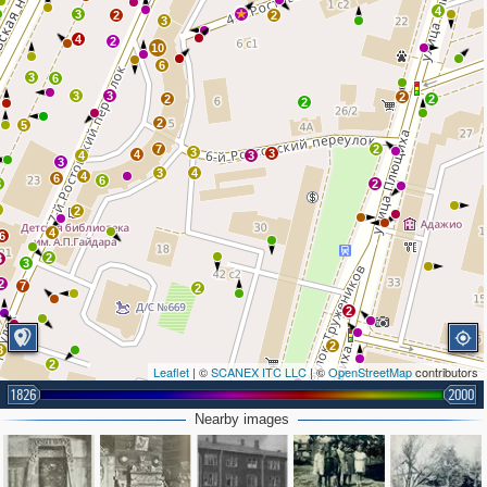
4
3
2
2
3
4
2
10
6
3
6
3
3
2
2
2
2
2
5
7
2
3
3
4
4
3
3
3
4
4
6
6
3
2
5
2
4
6
2
3
3
2
7
2
2
2
3
2
Leaflet
| ©
SCANEX ITC LLC
| ©
OpenStreetMap
contributors
1826
2000
Nearby images
5