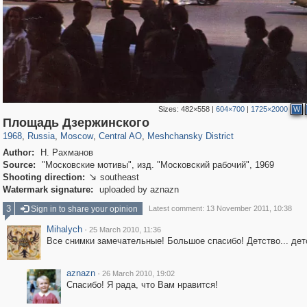
Sizes:
482×558
|
604×700
|
1725×2000
W
319,882
1,407,325
160,021
8,286
29,248
5,916
10,193
264
Площадь Дзержинского
1968
,
Russia
,
Moscow
,
Central AO
,
Meshchansky District
Author:
Н. Рахманов
Source:
"Московские мотивы", изд. "Московский рабочий", 1969
Shooting direction:
southeast

Watermark signature:
uploaded by aznazn
3
Sign in to share your opinion
Latest comment: 13 November 2011, 10:38
Mihalych
·
25 March 2010, 11:36
Все снимки замечательные! Большое спасибо! Детство... детст
aznazn
·
26 March 2010, 19:02
Спасибо! Я рада, что Вам нравится!