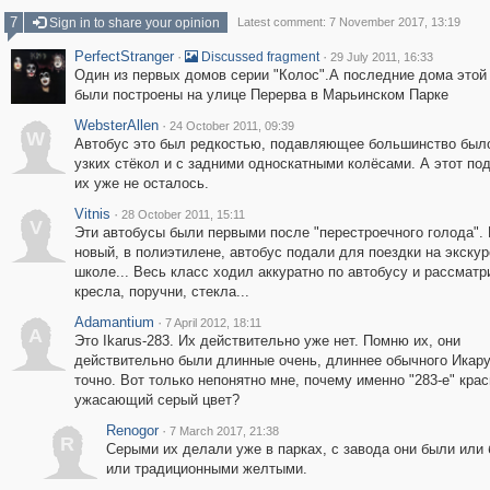
7
Sign in to share your opinion
Latest comment: 7 November 2017, 13:19
PerfectStranger
·
·
Discussed fragment
29 July 2011, 16:33
Один из первых домов серии "Колос".А последние дома этой
были построены на улице Перерва в Марьинском Парке
WebsterAllen
·
24 October 2011, 09:39
W
Автобус это был редкостью, подавляющее большинство был
узких стёкол и с задними односкатными колёсами. А этот по
их уже не осталось.
Vitnis
·
28 October 2011, 15:11
V
Эти автобусы были первыми после "перестроечного голода". 
новый, в полиэтилене, автобус подали для поездки на экску
школе... Весь класс ходил аккуратно по автобусу и рассматр
кресла, поручни, стекла...
Adamantium
·
7 April 2012, 18:11
A
Это Ikarus-283. Их действительно уже нет. Помню их, они
действительно были длинные очень, длиннее обычного Икар
точно. Вот только непонятно мне, почему именно "283-е" крас
ужасающий серый цвет?
Renogor
·
7 March 2017, 21:38
R
Серыми их делали уже в парках, с завода они были или
или традиционными желтыми.