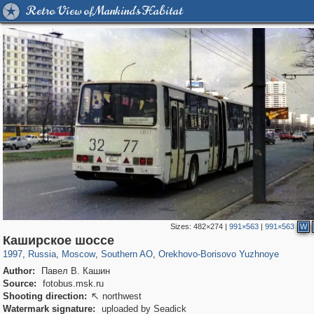
Retro View of Mankind's Habitat
Sizes:
482×274
|
991×563
|
991×563
W
319,861
1,406,837
8,286
21,648
29,243
390
364
2
Каширское шоссе
1997
,
Russia
,
Moscow
,
Southern AO
,
Orekhovo-Borisovo Yuzhnoye
Author:
Павел В. Кашин
Source:
fotobus.msk.ru
Shooting direction:
northwest

Watermark signature:
uploaded by Seadick