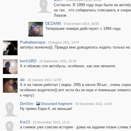
8 December 2014, 19:36
t
Согласен. В 1999 году еще были на автобу
на тех , что собирались списывать в скор
Лиазов .
DEZANN
·
8 December 2014, 19:05
Теперешие номера действуют с 1994 года
Podnebesnaya
·
15 August 2011, 14:07
автобус-вонючка)). Правда мне доводилось ездить только на
boch1953
·
19 September 2011, 15:34
А я обожаю эти автобусы, особенно, как они звонили.
alii
·
10 January 2012, 12:59
А я на таком работал ( марш. 299) в начле 90-ых , очень хоро
особенно водителю)) вот если бы он еще и поменьше ломался 
к черту)
DimSim
·
·
Discussed fragment
30 December 2012, 14:54
D
Ну прямо Евро-4, не меньше!
Kor13
·
23 November 2013, 13:12
K
а снимок уже совсем история - дома на заднем плане слева 