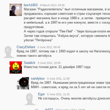
boch1953
·
8 March 2012, 04:30
Магазин "Радиолюбитель" был отличным магазином, в к
продавалась хорошая советская и стран соцлагеря техни
расцвет магазина был в конце 1980-х ,а затем.. преврати
в мебельный, а в 1997-м его уже кокнули, вместе с сосе
продуктовым.
А через годок открыли "Пик-Пей" - "бери больше-плати м
Затем там открылась "Азбука вкуса", которую сменила 
убогая "Пятёрочка"
CrazyElefant
·
9 June 2011, 09:43
C
Вряд ли 1997, потому как с 1993 ездил в школу на Нагатинск
помню такого автобуса
Seadick
·
9 June 2011, 10:08
Известна точная дата: 21 декабря 1997 года
sandybux
·
9 June 2011, 11:08
Вряд ли 1997. Нынешнии регистрационные знаки тра
ММН - советская, и вряд ли за 5 лет её не смогли п
Egor
·
9 June 2011, 11:16
E
Не соглашусь. Очень многие автобусы доносили
tk977
·