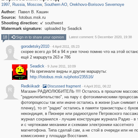
1997
,
Russia
,
Moscow
,
Southern AO
,
Orekhovo-Borisovo Severnoye
Author:
Павел В. Кашин
Source:
fotobus.msk.ru
Shooting direction:
southwest

Watermark signature:
uploaded by Seadick
18
Sign in to share your opinion
Latest comment: 5 December 2020, 19:38
gorodetsky2010
·
4 April 2011, 05:23
g
скорее всего до 94 в 94 я уже точно помню что на этой остан
ещё 2 маршрута 263 и 786
Seadick
·
9 June 2011, 10:09
На оригинале видны и другие маршруты:
http://fotobus.msk.ru/photo/235516/
Redkiikadr
·
·
Discussed fragment
4 April 2011, 06:22
R
Магазин РАДИОЛЮБИТЕЛЬ !!!! Осталось в прошлом массов
"радиолюбительство", на пару с фотохимическими процесса
фотопроцессы так или иначе остались в жизни (сын снимает 
пленку), то от "радио" остались в памяти транзисторы с буков
некондиция, в Пионере или радиоотделе Петровского пассаж
журнал сохранился - лучшие конструкции журнала Радио - в 
и с чертежами механики и схемами электроники кассетного
магнитофона. Типа сделай сам, а не стой в очереди или не п
комиссионке у площади Восстания.