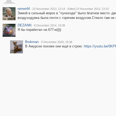
remer44
·
·
23 November 2013, 13:14
Edited 23 November 2013, 13:15
Зимой в сильный мороз в "луноходе" было блатное место -д
воздуходувка была почти с горячим воздухом.Cтекло там не 
DEZANN
·
8 December 2014, 19:38
Я бы поработал на 677-м))))
Brokman
·
5 December 2020, 19:38
В Амурске похоже они ещё в строю:
https://youtu.be/0K