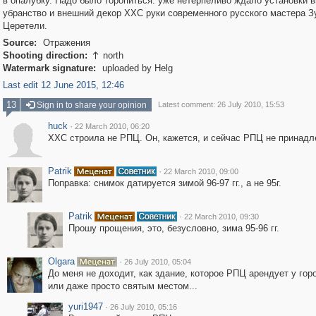
в опалубку. Надо было торопиться: уже нетерпеливо ждало установки 
убранство и внешний декор ХХС руки современного русского мастера З
Церетели.
Source:
Отражения
Shooting direction:
north

Watermark signature:
uploaded by Helg
Last edit 12 June 2015, 12:46
13
Sign in to share your opinion
Latest comment: 26 July 2010, 15:53
huck
·
22 March 2010, 06:20
ХХС строила не РПЦ. Он, кажется, и сейчас РПЦ не принадл
Patrik
·
22 March 2010, 09:00
Поправка: снимок датируется зимой 96-97 гг., а не 95г.
Patrik
·
22 March 2010, 09:30
Прошу прощения, это, безусловно, зима 95-96 гг.
Olgara
·
26 July 2010, 05:04
До меня не доходит, как здание, которое РПЦ арендует у го
или даже просто святым местом...
yuri1947
·
26 July 2010, 05:16