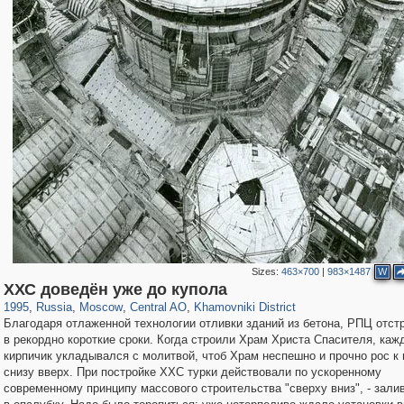
Sizes:
463×700
|
983×1487
W
319,861
1,406,837
160,009
8,286
29,243
5,916
19,395
722
ХХС доведён уже до купола
1995
,
Russia
,
Moscow
,
Central AO
,
Khamovniki District
Благодаря отлаженной технологии отливки зданий из бетона, РПЦ отс
в рекордно короткие сроки. Когда строили Храм Христа Спасителя, каж
кирпичик укладывался с молитвой, чтоб Храм неспешно и прочно рос к 
снизу вверх. При постройке ХХС турки действовали по ускоренному
современному принципу массового строительства "сверху вниз", - зали