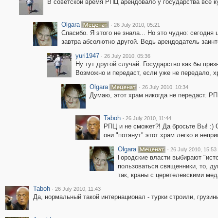
В советской время РПЦ арендовало у государства все к
Olgara
·
26 July 2010, 05:21
Спасибо. Я этого не знала... Но это чудно: сегодня
завтра абсолютно другой. Ведь арендодатель заинт
yuri1947
·
26 July 2010, 05:36
Ну тут другой случай. Государство как бы приз
Возможно и передаст, если уже не передало, х
Olgara
·
26 July 2010, 10:34
Думаю, этот храм никогда не передаст. Р
Taboh
·
26 July 2010, 11:44
РПЦ и не сможет?! Да бросьте Вы! :)
они "потянут" этот храм легко и непр
Olgara
·
26 July 2010, 15:53
Городские власти выбирают "ист
пользоваться священники, то, д
так, краны с церетелевскими ме
Taboh
·
26 July 2010, 11:43
Да, нормальный такой интернационал - турки строили, грузин