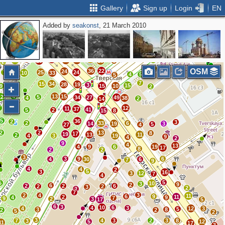
Gallery
Sign up
Login
EN
Added by
seakonst
, 21 March 2010
6
12
21
2
54
12
11
5
29
7
29
29
13
2
10
4
25
3
38
29
26
62
8
8
25
65
9
2
2
40
2
24
67
5
20
5
2
14
21
37
5
29
13
6
2
4
OSM
36
22
24
7
13
25
24
10
33
4
5
5
7
15
34
28
19
3
15
9
15
10
11
2
4
13
15
12
5
34
27
49
4
38
2
14
3
7
12
11
37
41
5
2
15
8
5
36
2
3
2
33
6
14
19
3
5
27
4
2
2
13
8
17
19
13
11
2
4
3
19
9
4
2
9
4
13
4
9
6
19
17
8
2
2
3
3
9
6
4
30
6
7
9
4
4
2
5
3
16
3
12
7
4
5
5
10
3
9
2
6
2
2
6
2
2
3
2
2
7
3
2
4
11
6
9
2
11
4
9
7
9
2
3
17
5
6
3
10
6
4
3
4
12
3
5
3
8
2
2
5
2
3
7
4
3
2
3
8
3
5
12
11
17