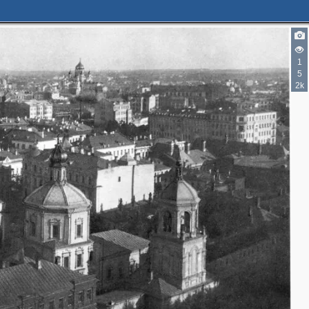
1
5
2k
2
6
13
2
15
6
6
2
5
3