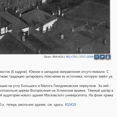
5
2
7
5
2
4
2
Sizes:
864×616
|
981×700
|
3767×2688
W
4
восток (6 кадров). Южное и западное направления отсутствовали. С
аю традицию цитировать пояснения из источника, которую завёл ув.
вшая на углу Большого и Малого Гнездниковских переулков. За ней -
 колокольня церкви Воскресения на Успенском вражке. Тёмный шатёр в
ой аудитории нового здания Московского университета. На фоне храма
0-х, теперь школьное здание, см. здесь:
#10419