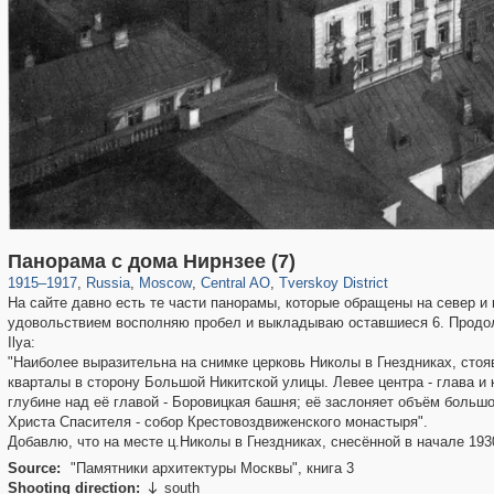
319,716
1,405,783
159,930
8,286
29,243
5,916
53,016
2,283
Панорама с дома Нирнзее (7)
1915
–
1917
,
Russia
,
Moscow
,
Central AO
,
Tverskoy District
На сайте давно есть те части панорамы, которые обращены на север и 
удовольствием восполняю пробел и выкладываю оставшиеся 6. Продолж
Ilya:
"Наиболее выразительна на снимке церковь Николы в Гнездниках, стоя
кварталы в сторону Большой Никитской улицы. Левее центра - глава и
глубине над её главой - Боровицкая башня; её заслоняет объём больш
Христа Спасителя - собор Крестовоздвиженского монастыря".
Добавлю, что на месте ц.Николы в Гнездниках, снесённой в начале 193
Source:
"Памятники архитектуры Москвы", книга 3
Shooting direction:
south
