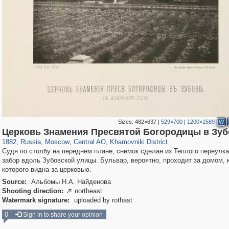
Sizes:
482×637
|
529×700
|
1200×1589
W
319,716
1,405,774
159,930
8,286
29,243
5,916
19,393
722
Церковь Знамения Пресвятой Богородицы в Зуб
1882
,
Russia
,
Moscow
,
Central AO
,
Khamovniki District
Судя по столбу на переднем плане, снимок сделан из Теплого переулка
забор вдоль Зубовской улицы. Бульвар, вероятно, проходит за домом,
которого видна за церковью.
Source:
Альбомы Н.А. Найденова
Shooting direction:
northeast

Watermark signature:
uploaded by rothast
0
Sign in to share your opinion