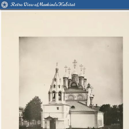
Retro View of Mankind's Habitat