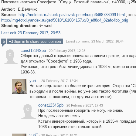
Почтовая карточка Союзфото. "Слуцк. Розовый павильон", т.40000, ц.25
Author:
Е.Величко
Source:
http://molotok.ru/sluck-pavlovsk-peterburg-i3468738099.html
, копи
http://img-fotki.yandex.ru/get/5010/161004157.d/0_e88d4_82afc4bb_orig
Shooting direction:
west

Last edit 23 February 2017, 20:53
6
Sign in to share your opinion
Latest comment: 23 March 2022, 16:44
const1234Spb
·
20 February 2017, 12:28
c
Оборотка данный открытки напечатана синим цветом, что хар
для открыток "Союзфото" с 1936 года.
Учитывая, что трест был ликвидирован в 1938-м, можно огра
1936-38.
yuriT
·
20 February 2017, 12:34
Но там ведь какая-то более хитрая история. Открытки "
выходили и после войны, но уже без такого логотипа (пл
то время - с похожим, но другим логотипом)
const1234Spb
·
20 February 2017, 17:43
c
Про послевоенные говорить не могу, не знаю.
Но здесь логотип есть.
Кстати инвертированный, который в 1935-м попадает
1936-го применяется только такой.
yuriT
·
20 February 2017, 18:21