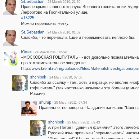
St.Sebastian
·
23 March 2010, 21:30
Правое крыло главного корпуса Военного госпиталя им.Бурде
Лефортово на Госпитальной улице.
#15225
Можно переносить метку.
St.Sebastian
·
24 March 2010, 01:09
Спасибо, что перенесли. Ещё и переименовать неплохо бы.
Юлия
·
24 March 2010, 05:41
«МОСКОВСКАЯ ГОШПИТАЛЬ» - вот довольно познавательна
про это замечательное заведение
http://www.kreml.ru/img/uploaded/files/MaterialsInvestigations/
shchipok
·
24 March 2010, 07:50
Спасибо за ссылку - там, хоть и вкратце, но вполне ин
гофшпиталь" (так частенько называли эту больницу мно
России).
shurup
·
25 March 2011, 07:34
Правильно, но неверно. На здании написано "Военна
shchipok
·
25 March 2011, 09:43
А при Петре I "девичья фамилия" этого лечебн
Русский язык привычен "перемалывать" инозем
"Фаль ундер!" (Падает вниз!) получилась со вр