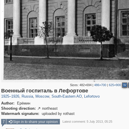
Sizes:
482×694
|
486×700
|
625×900
W
319,968
1,407,758
8,295
11,379
29,262
197
2,931
80
Военный госпиталь в Лефортове
1925
–
1926
,
Russia
,
Moscow
,
South-Eastern AO
,
Lefortovo
Author:
Ерёмин
Shooting direction:
northeast

Watermark signature:
uploaded by rothast
7
Sign in to share your opinion
Latest comment: 5 July 2013, 05:25