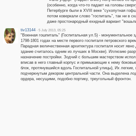
(особенно, когда что-то падает на головы сверх
Петербурге были в XVIII веке "сухопутная гоф
потом коверкали слово "госпиталь", так ни в ск
даже простонародный ехидный вариант "вошьпи
tiv13144
·
5 July 2013, 05:25
"Военная гошпиталь" (Госпитальная ул.5) - монументальное 
1798-1801 годах на месте первого госпиталя петровского вре
Парадная величественная архитектура госпиталя носит явно 
здание считалось одним из лучших в Москве). Иллюзию раз
назначение постройки. Зодчий с большим мастерством испо
вписав в него главный корпус и примыкающие к нему боковы
блок, протянувшийся вдоль Госпитальной улицы), Их легкие,
подчеркнутым декором центральной части. Она выделена ло
ордера, несущими, подобно портику, треугольный фронтон.