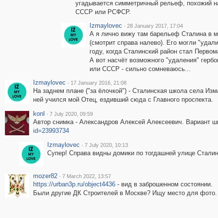
угадывается симметричный рельеф, похожий н
СССР или РСФСР.
Izmaylovec
·
28 January 2017, 17:04
А я лично вижу там барельеф Сталина в 
(смотрит справа налево). Его могли "удали
году, когда Сталинский район стал Первом
А вот насчёт возможного "удаления" гер
или СССР - сильно сомневаюсь...
Izmaylovec
·
17 January 2016, 21:08
На заднем плане ("за ёлочкой") - Сталинская школа села Изм
ней учился мой Отец, ездивший сюда с Главного проспекта.
konl
·
7 July 2020, 09:59
Автор снимка - Александров Алексей Алексеевич. Вариант ш
id=23993734
Izmaylovec
·
7 July 2020, 10:13
Супер! Справа видны домики по тогдашней улице Сталин
mozer82
·
7 March 2022, 13:57
https://urban3p.ru/object4436
- вид в заброшенном состоянии.
Были другие ДК Строителей в Москве? Ищу место для фото. 