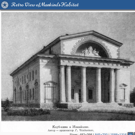
Retro View of Mankind's Habitat
Sizes:
482×398
|
845×700
|
1588×1316
W