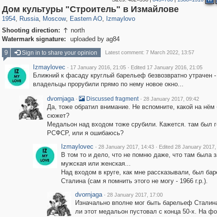
319,882
1,407,376
8,286
20,942
29,248
306
3,432
65
Дом культуры "Строитель" в Измайлове
1954
,
Russia
,
Moscow
,
Eastern AO
,
Izmaylovo
Shooting direction:
north

Watermark signature:
uploaded by ag84
9
Sign in to share your opinion
Latest comment: 7 March 2022, 13:57
Izmaylovec
·
·
17 January 2016, 21:05
Edited 17 January 2016, 21:05
Ближний к фасаду круглый барельеф безвозвратно утрачен -
владельцы прорубили прямо по нему новое окно...
dvornjaga
·
·
Discussed fragment
28 January 2017, 09:42
Да, тоже обратил внимание. Не вспомните, какой на нём
сюжет?
Медальон над входом тоже срубили. Кажется. там был г
РСФСР, или я ошибаюсь?
Izmaylovec
·
·
28 January 2017, 14:43
Edited 28 January 2017,
В том то и дело, что не помню даже, что там была з
мужская или женская...
Над входом в круге, как мне рассказывали, был ба
Сталина (сам я помнить этого не могу - 1966 г.р.).
dvornjaga
·
28 January 2017, 17:00
Изначально вполне мог быть барельеф Сталина
ли этот медальон пустовал с конца 50-х. На ф