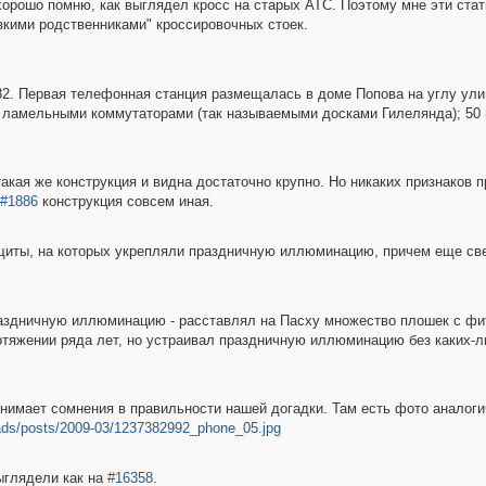
хорошо помню, как выглядел кросс на старых АТС. Поэтому мне эти ста
зкими родственниками" кроссировочных стоек.
2. Первая телефонная станция размещалась в доме Попова на углу ули
с ламельными коммутаторами (так называемыми досками Гилелянда); 5
такая же конструкция и видна достаточно крупно. Но никаких признаков 
#1886
конструкция совсем иная.
 щиты, на которых укрепляли праздничную иллюминацию, причем еще св
дничную иллюминацию - расставлял на Пасху множество плошек с фити
отяжении ряда лет, но устраивал праздничную иллюминацию без каких-л
снимает сомнения в правильности нашей догадки. Там есть фото аналог
oads/posts/2009-03/1237382992_phone_05.jpg
ыглядели как на
#16358
.