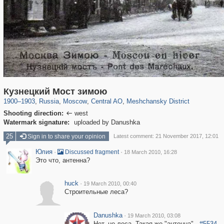
319,864
1,406,827
160,012
8,286
29,243
5,916
10,185
264
Кузнецкий Мост зимою
1900
–
1903
,
Russia
,
Moscow
,
Central AO
,
Meshchansky District
Shooting direction:
west

Watermark signature:
uploaded by Danushka
25
Sign in to share your opinion
Latest comment: 21 November 2017, 12:01
Юлия
·
·
Discussed fragment
18 March 2010, 16:28
Это что, антенна?
huck
·
19 March 2010, 00:40
Строительные леса?
Danushka
·
19 March 2010, 03:08
Нет, не леса. Такая же "антенна" -
#5534