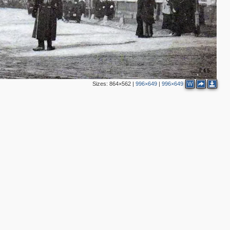
3
2
Sizes:
864×562
|
996×649
|
996×649
W
2
3
4
4
5
4
7
9
2
2
6
4
16
9
6
6
6
16
4
5