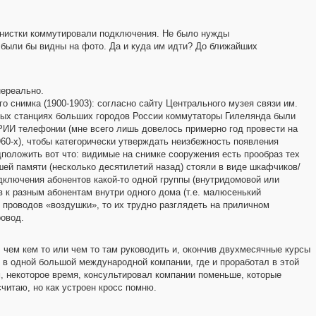
фонистки коммутировали подключения. Не было нужды
в были бы видны на фото. Да и куда им идти? До ближайших
нереально.
о снимка (1900-1903): согласно сайту Центрального музея связи им.
онных станциях больших городов России коммутаторы Гилелянда были
ИИ телефонии (мне всего лишь довелось примерно год провести на
60-х), чтобы категорически утверждать неизбежность появления
положить вот что: видимые на снимке сооружения есть прообраз тех
ей памяти (несколько десятилетий назад) стояли в виде шкафчиков/
дключения абонентов какой-то одной группы (внутридомовой или
в к разным абонентам внутри одного дома (т.е. малюсенький
 проводов «воздушки», то их трудно разглядеть на приличном
ровод.
е, чем кем то или чем то там руководить и, окончив двухмесячные курсы
 в одной большой международной компании, где и проработал в этой
м, некоторое время, консультировал компании поменьше, которые
читаю, но как устроен кросс помню.