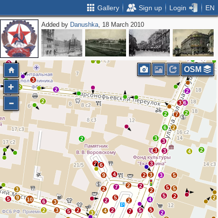
Gallery
Sign up
Login
EN
Added by
Danushka
, 18 March 2010
3
4
2
2
OSM
3
2
2
2
2
2
2
3
6
2
2
7
6
2
3
2
3
2
3
3
4
2
3
6
4
3
9
2
3
5
2
2
7
5
5
2
3
2
5
2
9
5
2
5
10
4
2
2
6
3
5
2
3
2
2
5
4
5
7
3
2