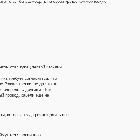
ситет стал бы размещать на своей крыше коммерческую
ентом стал купец первой гильдии
ика требует согласиться, что
у Рождественки, ну да это не
ю очередь, с другими. Чем
ый провод, кабели еще не
вы, которые тогда размещались вне
оймут меня правильно.