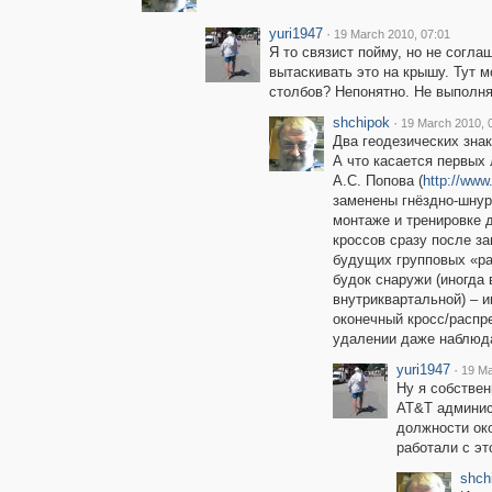
yuri1947
·
19 March 2010, 07:01
Я то связист пойму, но не согл
вытаскивать это на крышу. Тут 
столбов? Непонятно. Не выполня
shchipok
·
19 March 2010, 
Два геодезических знак
А что касается первых 
А.С. Попова (
http://www
заменены гнёздно-шнур
монтаже и тренировке 
кроссов сразу после з
будущих групповых «ра
будок снаружи (иногда
внутриквартальной) – и
оконечный кросс/распр
удалении даже наблюда
yuri1947
·
19 Ma
Ну я собствен
AT&T админист
должности око
работали с эт
shch