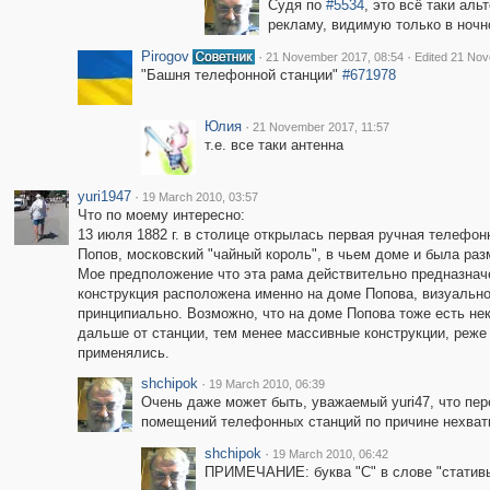
Судя по
#5534
, это всё таки ал
рекламу, видимую только в ночн
Pirogov
·
·
21 November 2017, 08:54
Edited 21 Nov
"Башня телефонной станции"
#671978
Юлия
·
21 November 2017, 11:57
т.е. все таки антенна
yuri1947
·
19 March 2010, 03:57
Что по моему интересно:
13 июля 1882 г. в столице открылась первая ручная телефон
Попов, московский "чайный король", в чьем доме и была ра
Мое предположение что эта рама действительно предназначе
конструкция расположена именно на доме Попова, визуально
принципиально. Возможно, что на доме Попова тоже есть нек
дальше от станции, тем менее массивные конструкции, реже
применялись.
shchipok
·
19 March 2010, 06:39
Очень даже может быть, уважаемый yuri47, что пе
помещений телефонных станций по причине нехватк
shchipok
·
19 March 2010, 06:42
ПРИМЕЧАНИЕ: буква "С" в слове "стативы"