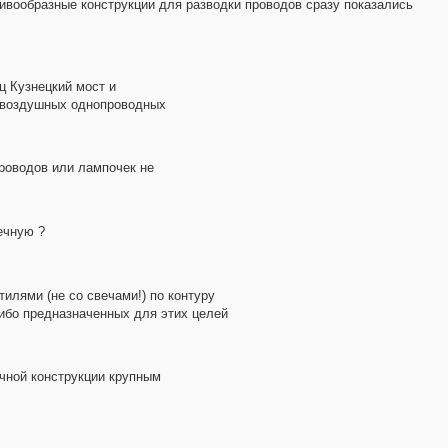
тивообразные конструкции для разводки проводов сразу показались
ц Кузнецкий мост и
0 воздушных однопроводных
проводов или лампочек не
ечную ?
лями (не со свечами!) по контуру
ибо предназначенных для этих целей
ичной конструкции крупным