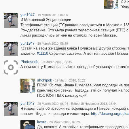
И я 
"бли
yuri1947
·
19 March 2010, 04:06
И Московской Энциколпедии.
Телефонные станции (ТС)начали сооружаться в Москве с 188
Рождественка. Это была ручная телефонная станция (РТС) 
линий расходились от неё на столбах по всей Москве.
yuri1947
·
19 March 2010, 06:39
Кстати на этом же здании банка Полякова с другой стороны 
заметно.
#11118
Странная система. А вот на пассаже Попова
Photosnob
·
19 March 2010, 17:35
А помните, у Шмелева в "Лето господнее" упомянуты некие
shchipok
·
19 March 2010, 18:22
ПОМНЮ: отец Ивана Шмелёва брал подряды на праз
кремлёвской стены. Подряды эти он получал на пр
ПОСТОЯННЫХ конструкций.
yuri1947
·
·
20 March 2010, 06:44
Edited 18 November 2013, 18:44
Я нашел сайт об истории телефонизации в Питере, который 
планом. Видны и провода и изоляторы.
http://doseng.org/upl
kosta
·
20 March 2010, 07:29
Да, похоже. А столбы с телефонными проводами в