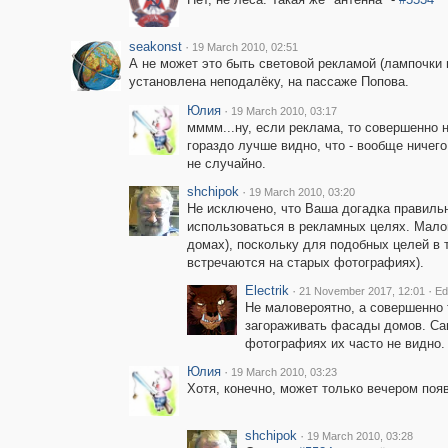
seakonst
·
19 March 2010, 02:51
А не может это быть световой рекламой (лампочки 
установлена неподалёку, на пассаже Попова.
Юлия
·
19 March 2010, 03:17
мммм...ну, если реклама, то совершенно 
гораздо лучше видно, что - вообще ничего
не случайно.
shchipok
·
19 March 2010, 03:20
Не исключено, что Ваша догадка правильна
использоваться в рекламных целях. Мало
домах), поскольку для подобных целей в 
встречаются на старых фотографиях).
Electrik
·
·
21 November 2017, 12:01
Ed
Не маловероятно, а совершенно 
загораживать фасады домов. Сам
фотографиях их часто не видно.
Юлия
·
19 March 2010, 03:23
Хотя, конечно, может только вечером поя
shchipok
·
19 March 2010, 03:28