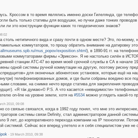
ашусь. Кроссом в то время являлись именно доски Гилелянда, где теле
могли быть только стативы для воздушки, но пучки даже тонких проводо
ли ли это конструкции функции каких то геодезических знаков?
08:02
а столь нетипичного вида и сразу почти в одном месте? Это, по-моему, 
ламельных коммутаторов, то прошу обратить внимание на датировку этог
.allmuseums.spb.ru/mus_popov/exposition.shtml
), в 1890-91 гг. на телеф
овыми коммутаторами фирмы «Эриксон». Я не настолько силён в ИСТОР
древней станции АТС-47 во время моей срочной службы в СА в начале 19
амены одной системы ручной коммутации на другую, поэтому рискну пред
спредщитов» для оконечных абонентских установок, которые ещё на наш
 внутри) телефонизированных домов, и где были собраны воедино все по
ными словами, на снимке нечто вроде статива для закрепления проводо
едщит). «Я тáк думаю»© P.S. А что касается «невидимости» телефонных
телю on-line на уровне земли, хотя на
#5534
можно углядеть какой-то п
rch 2010, 09:08
но со связью связался, когда в 1992 году понял, что мне это интересне
раторов системы связи Definity, стал администратором данной системы
ло 9 лет, до корпоративного перехода компании на IP технологии. Пото
ой системой. Сейчас все вперед улетело и я себя специалистом уже не с
ipok
·
19 March 2010, 09:38