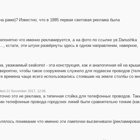
на раме)? Известно, что в 1885 первая световая реклама была
непонятно что именно рекламируется, а на фото по ссылке ув.Danushka
..., кстати, эти штуки развёрнуты здесь в одном направлении, наверное,
, уважаемый seakonst - эта конструкция, как и аналогичная ей на крыш
вероятно, чтобы такое сооружение служило для подвески проводов (тел
те времена чаще всего использовались стоявшие на земле столбы со мн
ited 21 November 2017, 12:06
точно это не реклама, а типичная стойка для телефонных проводов. Так
и телефонные провода городских линий были сравнительно тонкие (как п
влялось понимание что именно эти лампочки высвечивали (рекламировали