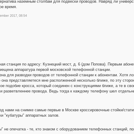
ьтернатива наземным столбам для подвески проводов. Навряд ли универ
ое время.
ember 2017, 08:54
ная станция по адресу: Кузнецкий мост, д. 6 (дом Попова). Первым абон
змещена аппаратура первой московской телефонной станции.
на для разводки проводов от телефонной станции к абонентам. Хотя лог
 она представляетеся мне располженной несколько ближе, по эту сторон
ое подобие кросса, который соединен с конструкциями ближе, а те в сво
 и разветвленнее провода. Ведь тогда к каждому телефону шел отдельн
ред нами на снимке самые первые в Москве кроссировочные стойки/стати
и "кубатуры" аппаратных залов.
 не опечатка - те, кто знаком с оборудованием телефонных станций, п