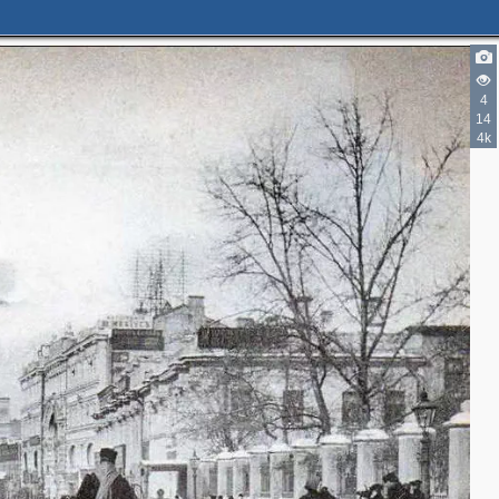
4
14
4k
2
5
4