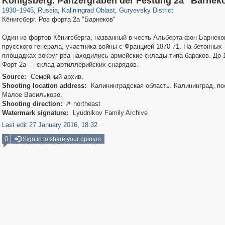
Königsberg. Panzergraben der Festung 2а "Barnek
1930
–
1945
,
Russia
,
Kaliningrad Oblast
,
Guryevsky District
Кёнигсберг. Ров форта 2а "Барнеков"
Один из фортов Кёнигсберга, названный в честь Альберта фон Барнеко
прусского генерала, участника войны с Францией 1870-71. На бетонных
площадках вокруг рва находились армейские склады типа бараков. До 
Форт 2а — склад артиллерийских снарядов.
Source:
Семейный архив.
Shooting location address:
Калининградская область. Калининград, по
Малое Васильково.
Shooting direction:
northeast

Watermark signature:
Lyudnikov Family Archive
Last edit 27 January 2016, 18:32
0
Sign in to share your opinion