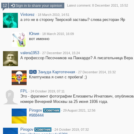
12
Sign in to share your opinion
Latest comment: 8 December 2021, 15:52
Vintorez
·
18 March 2010, 14:51
а это не в сторону Тверской заставы? слева ресторан Яр
Юлия
·
18 March 2010, 16:09
вот именно
valera1953
·
27 December 2014, 15:24
А профессор Песочников на Паккарде? А писательница Вера
🅾🅰 Зануда Картотечная
·
27 December 2014, 15:32
Клептунова я снял с пробега! ;)
FPL
·
24 October 2019, 07:11
F
Это - фрагмент фотографии Елизаветы Игнатович, опубликов
номере Вечерней Москвы за 25 июня 1936 года.
Pirogov
·
29 August 2021, 12:56
#988444
Pirogov
·
24 October 2019, 07:32