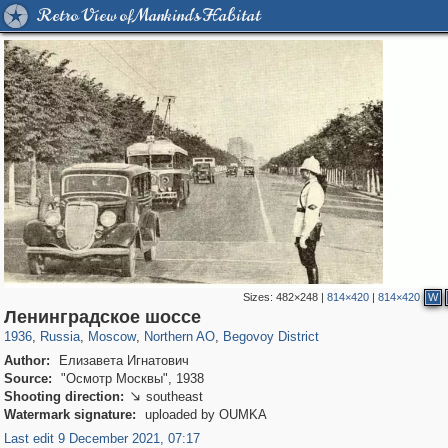
Retro View of Mankind's Habitat
Sizes:
482×248
|
814×420
|
814×420
W
319,861
1,406,849
8,286
22,540
29,243
598
2,822
103
Ленинградское шоссе
1936
,
Russia
,
Moscow
,
Northern AO
,
Begovoy District
Author:
Елизавета Игнатович
Source:
"Осмотр Москвы", 1938
Shooting direction:
southeast

Watermark signature:
uploaded by OUMKA
Last edit 9 December 2021, 07:17