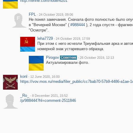
http://tehne.com/node/6201
FPL
·
24 October 2019, 09:06
F
Не понял замечания. Сначала фото полностью было опу
в "Вечерней Москве" (
#988444
), 2 года спустя - фрагме
"Осмотре".
leha7729
·
24 October 2019, 17:59
При этом с него исчезли Триумфальная арка и авт
номерной знак устаревшего образца.
Pirogov
·
26 October 2019, 12:13
Актуализировали фото.
konl
·
12 June 2020, 16:00
https://vov.mos.ru/media/filer_public/cc7bab70-57b9-4486-a1ae-
_Ro_
·
8 December 2021, 15:52
_
/p/988444?hl=comment-2511846