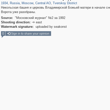
1934
,
Russia
,
Moscow
,
Central AO
,
Tverskoy District
Никольская башня и церковь Владимирской Божьей матери в начале сн
Ворота уже разобраны.
Source:
"Московский журнал" №2 за 1992
Shooting direction:
east

Watermark signature:
uploaded by seakonst
0
Sign in to share your opinion