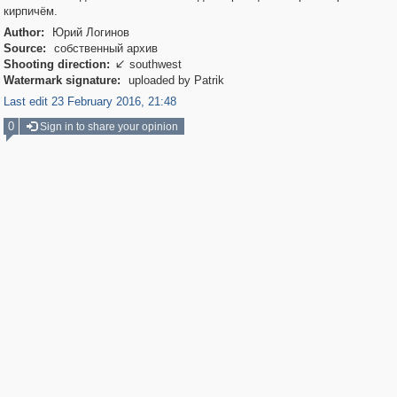
кирпичём.
Author:
Юрий Логинов
Source:
собственный архив
Shooting direction:
southwest

Watermark signature:
uploaded by Patrik
Last edit 23 February 2016, 21:48
0
Sign in to share your opinion