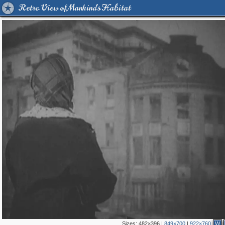
Retro View of Mankind's Habitat
Sizes:
482×396
|
849×700
|
922×760
W