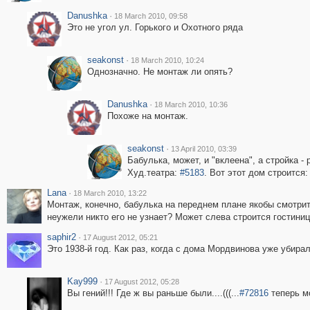
Danushka
·
18 March 2010, 09:58
Это не угол ул. Горького и Охотного ряда
seakonst
·
18 March 2010, 10:24
Однозначно. Не монтаж ли опять?
Danushka
·
18 March 2010, 10:36
Похоже на монтаж.
seakonst
·
13 April 2010, 03:39
Бабулька, может, и "вклеена", а стройка - 
Худ.театра:
#5183
. Вот этот дом строится
Lana
·
18 March 2010, 13:22
Монтаж, конечно, бабулька на переднем плане якобы смотрит 
неужели никто его не узнает? Может слева строится гостини
saphir2
·
17 August 2012, 05:21
Это 1938-й год. Как раз, когда с дома Мордвинова уже убирал
Kay999
·
17 August 2012, 05:28
Вы гений!!! Где ж вы раньше были....(((...
#72816
теперь мо