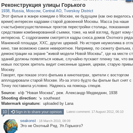
319,878
1,407,232
160,021
8,286
29,248
5,916
53,055
2,283
Реконструкция улицы Горького
1938
,
Russia
,
Moscow
,
Central AO
,
Tverskoy District
Этот фильм в жанре комедии о Москве, ее будущем (как оно виделось 
время) интересен кадрами старой довоенной Москвы. Масса (на наше
счастье)неосуществленных проктов перестройки столицы, показанная
средствами комбинированной съемки, тоже, на мой взгляд, будет кому-
интересна. С содроганием смотрятся кадры сноса домов Охотного ряда
Манежной площади, ХХС, других церквей. Но история неумолима в отл
кино, там возможно самое невероятное. Например, по сюжету фильма, 
демонстрации на экране "живой модели Новой Москвы", где на месте с
зданий должны появляться новые, случайно пускают пленку так, что в
новых построек зритель видит снесенные здания, церкви, старую прив
Москву.
Говорят, при показе этого фильма в кинотеатрах, зрители с восторгом
апплодировали старой Москве. Из-за этого будто бы фильм был снят с 
Точку поставила условно. Надеюсь на помощь спецов.
Source:
к/ф "Новая Москва", реж. Александр Медведкин, 1938
Shooting direction:
southeast

Watermark signature:
uploaded by Lana
10
Sign in to share your opinion
Latest comment: 17 August 2012, 06:10
seakonst
·
18 March 2010, 08:09
Это не Охотный Ряд. Ул.Горького?