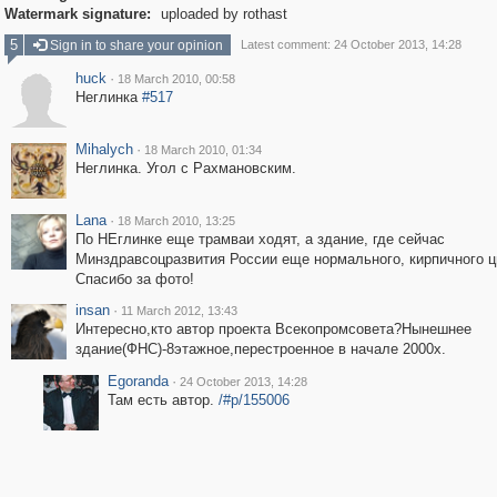
Watermark signature:
uploaded by rothast
5
Sign in to share your opinion
Latest comment: 24 October 2013, 14:28
huck
·
18 March 2010, 00:58
Неглинка
#517
Mihalych
·
18 March 2010, 01:34
Неглинка. Угол с Рахмановским.
Lana
·
18 March 2010, 13:25
По НЕглинке еще трамваи ходят, а здание, где сейчас
Минздравсоцразвития России еще нормального, кирпичного ц
Спасибо за фото!
insan
·
11 March 2012, 13:43
Интересно,кто автор проекта Всекопромсовета?Нынешнее
здание(ФНС)-8этажное,перестроенное в начале 2000х.
Egoranda
·
24 October 2013, 14:28
Там есть автор.
/#p/155006