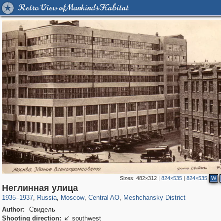
Retro View of Mankind's Habitat
Sizes:
482×312
|
824×535
|
824×535
W
319,716
1,405,779
159,930
8,286
29,243
5,916
10,182
264
Неглинная улица
1935
–
1937
,
Russia
,
Moscow
,
Central AO
,
Meshchansky District
Author:
Свидель
Shooting direction:
southwest
