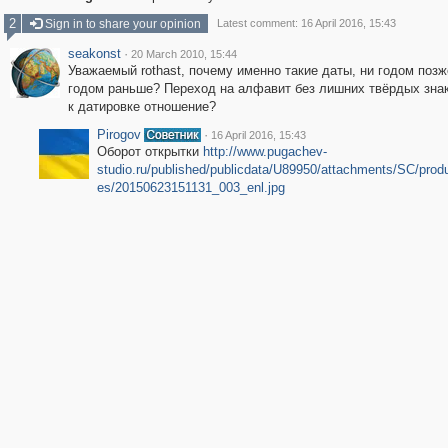
2
Sign in to share your opinion
Latest comment: 16 April 2016, 15:43
seakonst
·
20 March 2010, 15:44
Уважаемый rothast, почему именно такие даты, ни годом позж
годом раньше? Переход на алфавит без лишних твёрдых зна
к датировке отношение?
Pirogov
·
16 April 2016, 15:43
Оборот открытки
http://www.pugachev-
studio.ru/published/publicdata/U89950/attachments/SC/produ
es/20150623151131_003_enl.jpg