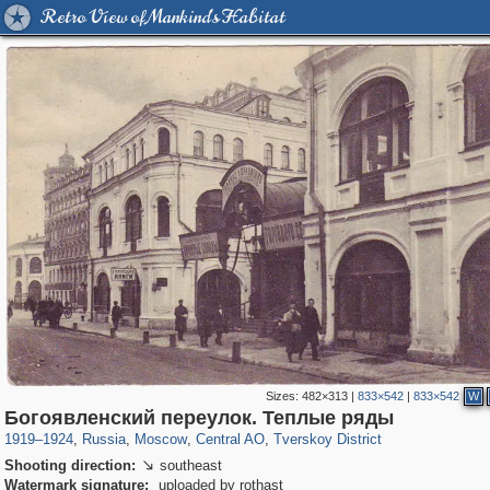
Retro View of Mankind's Habitat
Sizes:
482×313
|
833×542
|
833×542
W
319,716
1,405,768
159,930
8,286
29,243
5,916
53,016
2,283
Богоявленский переулок. Теплые ряды
1919
–
1924
,
Russia
,
Moscow
,
Central AO
,
Tverskoy District
Shooting direction:
southeast

Watermark signature:
uploaded by rothast