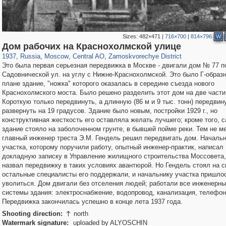
Sizes:
482×471
|
716×700
|
814×796
W
319,882
1,407,351
160,021
8,286
29,248
5,916
6,190
211
Дом рабочих на Краснохолмской улице
1937
,
Russia
,
Moscow
,
Central AO
,
Zamoskvorechye District
Это была первая серьезная передвижка в Москве - двигали дом № 77 п
Садовнической ул. на углу с Нижне-Краснохолмской. Это было Г-образн
плане здание, "ножка" которого оказалась в середине съезда нового
Краснохолмского моста. Было решено разделить этот дом на две части
Короткую только передвинуть, а длинную (86 м и 9 тыс. тонн) передвин
развернуть на 19 градусов. Здание было новым, постройки 1929 г., но
конструктивная жесткость его оставляла желать лучшего; кроме того, 
здание стояло на заболоченном грунте, в бывшей пойме реки. Тем не м
главный инженер треста Э.М. Гендель решил передвигать дом. Началь
участка, которому поручили работу, опытный инженер-практик, написал
докладную записку в Управление жилищного строительства Моссовета,
назвал передвижку в таких условиях авантюрой. Но Гендель стоял на с
остальные специалисты его поддержали, и начальнику участка пришло
уволиться. Дом двигали без отселения людей; работали все инженерн
системы здания: электроснабжение, водопровод, канализация, телефон
Передвижка закончилась успешно в конце лета 1937 года.
Shooting direction:
north

Watermark signature:
uploaded by ALYOSCHIN