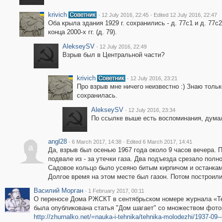
krivich
·
·
12 July 2016, 22:45
Edited 12 July 2016, 22:47
Оба крыла здания 1929 г. сохранились - д. 77с1 и д. 77
конца 2000-х гг. (д. 79).
AlekseySV
·
12 July 2016, 22:49
Взрыв был в Центральной части?
krivich
·
12 July 2016, 23:21
Про взрыв мне ничего неизвестно :) Знаю тольк
сохранилась.
AlekseySV
·
12 July 2016, 23:34
По ссылке выше есть воспоминания, думал
angl28
·
·
6 March 2017, 14:38
Edited 6 March 2017, 14:41
a
Да, взрыв был осенью 1967 года около 9 часов вечера. 
подвале из - за утечки газа. Два подъезда срезало полн
Садовое кольцо было усеяно битым кирпичом и останкам
Долгое время на этом месте был газон. Потом построили
Василий Морган
·
1 February 2017, 00:11
О переносе Дома РЖСКТ в сентябрьском номере журнала «Тех
была опубликована статья "Дом шагает" со множеством фото
http://zhurnalko.net/=nauka-i-tehnika/tehnika-molodezhi/1937-09