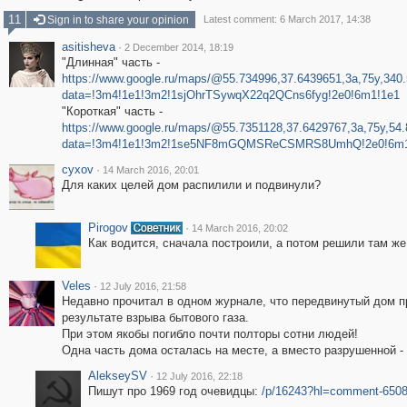
11
Sign in to share your opinion
Latest comment: 6 March 2017, 14:38
asitisheva
·
2 December 2014, 18:19
"Длинная" часть -
https://www.google.ru/maps/@55.734996,37.6439651,3a,75y,340.
data=!3m4!1e1!3m2!1sjOhrTSywqX22q2QCns6fyg!2e0!6m1!1e1
"Короткая" часть -
https://www.google.ru/maps/@55.7351128,37.6429767,3a,75y,54.
data=!3m4!1e1!3m2!1se5NF8mGQMSReCSMRS8UmhQ!2e0!6m1
cyxov
·
14 March 2016, 20:01
Для каких целей дом распилили и подвинули?
Pirogov
·
14 March 2016, 20:02
Как водится, сначала построили, а потом решили там же
Veles
·
12 July 2016, 21:58
Недавно прочитал в одном журнале, что передвинутый дом пр
результате взрыва бытового газа.
При этом якобы погибло почти полторы сотни людей!
Одна часть дома осталась на месте, а вместо разрушенной - п
AlekseySV
·
12 July 2016, 22:18
Пишут про 1969 год очевидцы:
/p/16243?hl=comment-650