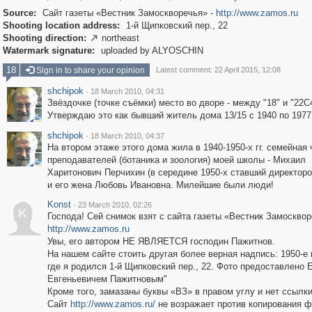
Source:
Сайт газеты «Вестник Замоскворечья» -
http://www.zamos.ru
Shooting location address:
1-й Щипковский пер., 22
Shooting direction:
northeast

Watermark signature:
uploaded by ALYOSCHIN
18
Sign in to share your opinion
Latest comment: 22 April 2015, 12:08
shchipok
·
18 March 2010, 04:31
Звёздочке (точке съёмки) место во дворе - между "18" и "22С
Утверждаю это как бывший житель дома 13/15 с 1940 по 1977 
shchipok
·
18 March 2010, 04:37
На втором этаже этого дома жила в 1940-1950-х гг. семейная 
преподавателей (ботаника и зоология) моей школы - Михаил
Харитонович Перчихин (в середине 1950-х ставший директор
и его жена Любовь Ивановна. Милейшие были люди!
Konst
·
23 March 2010, 02:26
K
Господа! Сей снимок взят с сайта газеты «Вестник Замосквор
http://www.zamos.ru
Увы, его автором НЕ ЯВЛЯЕТСЯ господин Пажитнов.
На нашем сайте стоить другая более верная надпись: 1950-е г
где я родился 1-й Щипковский пер., 22. Фото предоставлено 
Евгеньевичем Пажитновым"
Кроме того, замазаны буквы «ВЗ» в правом углу и нет ссылки
Сайт
http://www.zamos.ru/
не возражает против копирования 