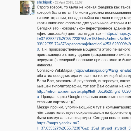
shchipok
·
22 April 2015, 11:07
Строго говоря, то была не нотная фабрика как тако
которой были ноты. По моим детским воспоминаниям,
типолитографии, попадавшийся на глаза в виде мак
карты книжного формата для учебников истории и г
Сегодня это «новодельно» перестроенное здание (п
«фисташковый») цвет, выглядит так –
https://maps.y
ll=37.635327%2C55.723876&z=15&l=stv&ol=stv&oll=
33%2C55.724576&panorama[direction]=253.625000%
0
. Т.н. производственные мощности этого печатног
примыкающего к нему здания (выкрашенного «жёлте
переулка (в северной половине при сов-власти был
навесом.
Согласно WikiMapia (
http://wikimapia.org/#lang=en
оба этих соседних здания заняты гостиницей «Гранд
Если Вас, уважаемый psychohob, интересует, какое 
бывшей типолитографии, тот вот Вам ссылка на карт
http://retromap.ru/mapster.php#left=051952&right=0
u
. Правда, карты Google печально знамениты свои
старыми картами : (((
Между прочим, упоминающийся тут в комментариях 
чём свидетельствует сохранившаяся на фронтоне д
были коммунальные квартиры. Сегодня после всех 
https://maps.yandex.ru/?
ll=37.635327%2C55.723876&z=15&l=stv&ol=stv&oll=