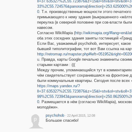
ll=37.635327%2C55.723876&z=15&l=stv&ol=stv&oll=
33%2C55.724576&panorama[direction]=253.625000%
0
. Т.н. производственные мощности этого печатног
примыкающего к нему здания (выкрашенного «жёлте
переулка (в северной половине при сов-власти был
навесом.
Согласно WikiMapia (
http://wikimapia.org/#lang=en
оба этих соседних здания заняты гостиницей «Гранд
Если Вас, уважаемый psychohob, интересует, какое 
бывшей типолитографии, тот вот Вам ссылка на карт
http://retromap.ru/mapster.php#left=051952&right=0
u
. Правда, карты Google печально знамениты свои
старыми картами : (((
Между прочим, упоминающийся тут в комментариях 
чём свидетельствует сохранившаяся на фронтоне д
были коммунальные квартиры. Сегодня после всех 
https://maps.yandex.ru/?
ll=37.635327%2C55.723876&z=15&l=stv&ol=stv&oll=
99%2C55.723943&panorama[direction]=250.862500%
0
. Размещается в нём (согласно WikiMapia), москов
молодёжи».
psychohob
·
22 April 2015, 12:08
p
Большое спасибо!