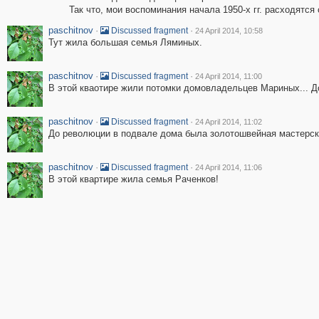
Так что, мои воспоминания начала 1950-х гг. расходятся
paschitnov
·
·
Discussed fragment
24 April 2014, 10:58
Тут жила большая семья Ляминых.
paschitnov
·
·
Discussed fragment
24 April 2014, 11:00
В этой кваотире жили потомки домовладельцев Мариных... 
paschitnov
·
·
Discussed fragment
24 April 2014, 11:02
До революции в подвале дома была золотошвейная мастерская
paschitnov
·
·
Discussed fragment
24 April 2014, 11:06
В этой квартире жила семья Раченков!