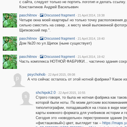
с сайта, следует только не портить логотип и делать ссылку.
Константинов Андрей Васильевич
paschitnov
·
·
Discussed fragment
21 April 2014, 19:38
Четыре окна моей квартиры! но только точку расположения д
сильно сместить на север...к месту мной выложенной фотогр
Щипковский пер.".
paschitnov
·
·
Discussed fragment
21 April 2014, 19:40
Дом №20 по ул.Щипок (ныне существует)
paschitnov
·
·
Discussed fragment
21 April 2014, 19:42
Часть комплекса НОТНОЙ ФАБРИКИ... частично здания сохр
psychohob
·
22 April 2015, 09:08
p
А что сейчас осталось от этой нотной фабрики? Какое и
shchipok2.0
·
22 April 2015, 10:55
s
Строго говоря, то была не нотная фабрика как тако
которой были ноты. По моим детским воспоминаниям,
типолитографии, попадавшийся на глаза в виде мак
карты книжного формата для учебников истории и г
Сегодня это «новодельно» перестроенное здание (п
«фисташковый») цвет, выглядит так –
https://maps.y