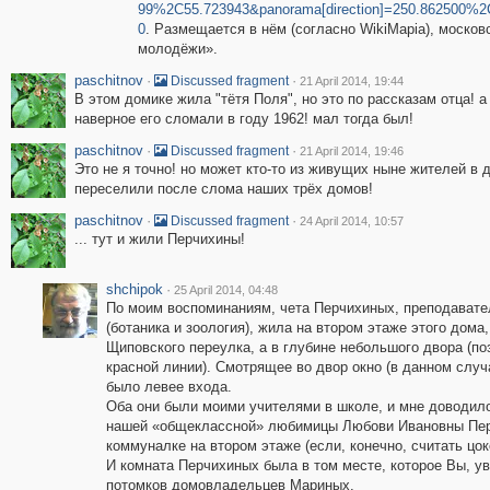
99%2C55.723943&panorama[direction]=250.862500%
0
. Размещается в нём (согласно WikiMapia), москов
молодёжи».
paschitnov
·
·
Discussed fragment
21 April 2014, 19:44
В этом домике жила "тётя Поля", но это по рассказам отца! 
наверное его сломали в году 1962! мал тогда был!
paschitnov
·
·
Discussed fragment
21 April 2014, 19:46
Это не я точно! но может кто-то из живущих ныне жителей в 
переселили после слома наших трёх домов!
paschitnov
·
·
Discussed fragment
24 April 2014, 10:57
... тут и жили Перчихины!
shchipok
·
25 April 2014, 04:48
По моим воспоминаниям, чета Перчихиных, преподават
(ботаника и зоология), жила на втором этаже этого дома,
Щиповского переулка, а в глубине небольшого двора (п
красной линии). Смотрящее во двор окно (в данном случ
было левее входа.
Оба они были моими учителями в школе, и мне доводило
нашей «общеклассной» любимицы Любови Ивановны Перч
коммуналке на втором этаже (если, конечно, считать цо
И комната Перчихиных была в том месте, которое Вы, у
потомков домовладельцев Мариных.